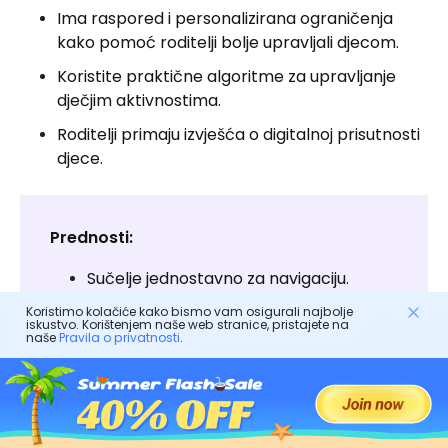
Ima raspored i personalizirana ograničenja
kako pomoć roditelji bolje upravljali djecom.
Koristite praktične algoritme za upravljanje
dječjim aktivnostima.
Roditelji primaju izvješća o digitalnoj prisutnosti
djece.
Prednosti:
Sučelje jednostavno za navigaciju.
Sveobuhvatno otkrivanje rizika.
Koristimo kolačiće kako bismo vam osigurali najbolje
iskustvo. Korištenjem naše web stranice, pristajete na
naše
Pravila o privatnosti
.
Učinkovito upravljanje vremenom.
Protiv:
Lažno upozorenja