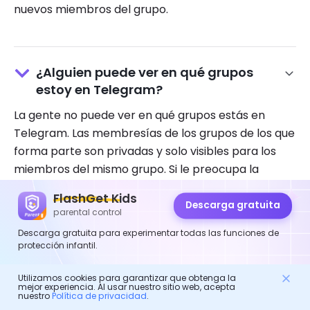
nuevos miembros del grupo.
¿Alguien puede ver en qué grupos
estoy en Telegram?
La gente no puede ver en qué grupos estás en
Telegram. Las membresías de los grupos de los que
forma parte son privadas y solo visibles para los
miembros del mismo grupo. Si le preocupa la
privacidad, no se una a grupos públicos. Asegúrate
FlashGet Kids
de haber configurado la visibilidad de tu perfil.
Descarga gratuita
parental control
Descarga gratuita para experimentar todas las funciones de
protección infantil.
Noticias
Utilizamos cookies para garantizar que obtenga la
mejor experiencia. Al usar nuestro sitio web, acepta
Roblox vs Minecraft: ¿Cuál es mejor para los niños?
nuestro
Política de privacidad
.