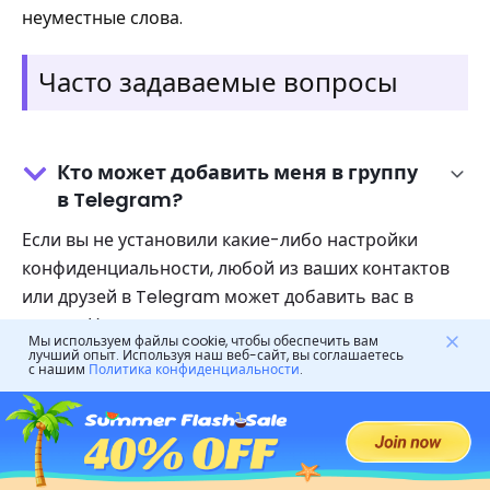
неуместные слова.
Часто задаваемые вопросы
Кто может добавить меня в группу
в Telegram?
Если вы не установили какие-либо настройки
конфиденциальности, любой из ваших контактов
или друзей в Telegram может добавить вас в
группу. Но в случае частных групп только
Мы используем файлы cookie, чтобы обеспечить вам
администратор или существующие участники
лучший опыт. Используя наш веб-сайт, вы соглашаетесь
с нашим
Политика конфиденциальности
.
группы могут пригласить новых участников
группы.