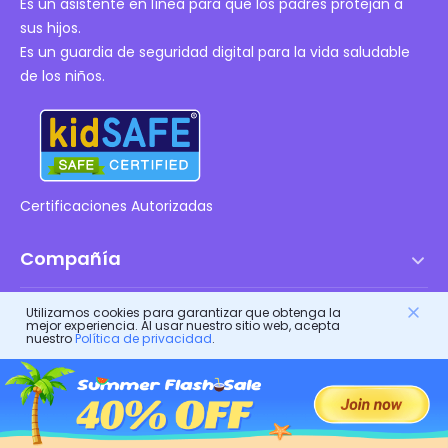
Es un asistente en línea para que los padres protejan a
sus hijos.
Es un guardia de seguridad digital para la vida saludable
de los niños.
Certificaciones Autorizadas
Compañía
Términos de servicio
Utilizamos cookies para garantizar que obtenga la
Recursos
mejor experiencia. Al usar nuestro sitio web, acepta
Acuerdo de Licencia de Usuario Final
nuestro
Política de privacidad
.
Centro de ayuda
Política de DMCA
Productos FlashGet
Cómo hacer
Política de privacidad
FlashGet
Blog
FlashGet Kids
Políticas de publicidad