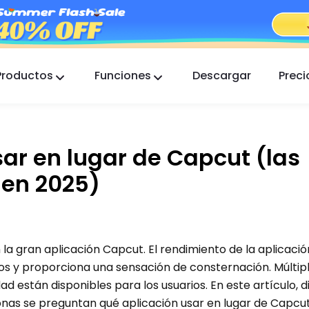
Productos
Funciones
Descargar
Preci
FlashGet Kids
Una app de control parental atenta para todos.
ar en lugar de Capcut (las
FlashGet Finder
La seguridad antirrobo de tu teléfono, nuestra
 en 2025)
responsabilidad.
a gran aplicación Capcut. El rendimiento de la aplicació
os y proporciona una sensación de consternación. Múltip
dad están disponibles para los usuarios. En este artículo, 
onas se preguntan qué aplicación usar en lugar de Capcut