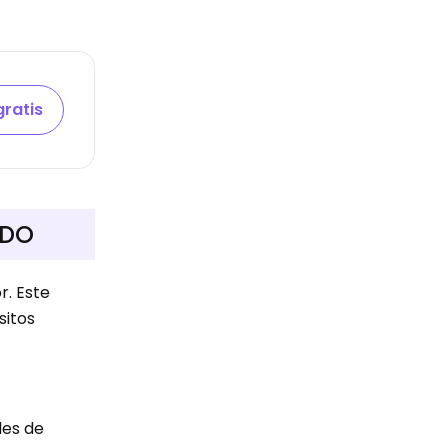
gratis
ADO
r. Este
sitos
des de