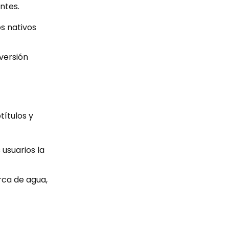
ntes.
s nativos
 versión
títulos y
 usuarios la
rca de agua,