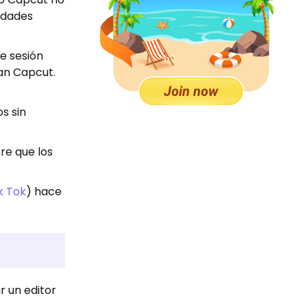
lidades
e sesión
an Capcut.
s sin
ere que los
k Tok
) hace
r un editor