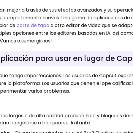
onan mejor a través de sus efectos avanzados y su operac
s completamente nuevas. Una gama de aplicaciones de e
biar de
corte de tapa
a otro editor de video que se adapt
iples opciones entre los editores basados ​​en IA, así como
. ¡Vamos a sumergirnos!
plicación para usar en lugar de Cap
que tenga imperfecciones. Los usuarios de Capcut expre
e la plataforma. Los usuarios que tienen el ope calificac
xperimentar varios problemas.
eos largos o de alta calidad produce hipo y bloqueos del
ría congelarse o bloquearse. Irritante.
adas: ¿Desea herramientas de nivel Pro? El editor de vid