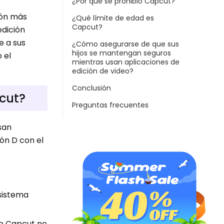
¿Por qué se prohibió Capcut?
ión más
¿Qué límite de edad es
Capcut?
dición
e a sus
¿Cómo asegurarse de que sus
hijos se mantengan seguros
 el
mientras usan aplicaciones de
edición de video?
Conclusión
cut?
Preguntas frecuentes
san
ión D con el
 sistema
eo Capcut no