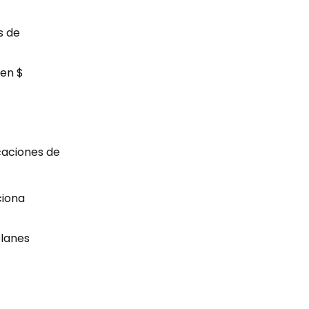
s de
 en $
caciones de
ciona
planes