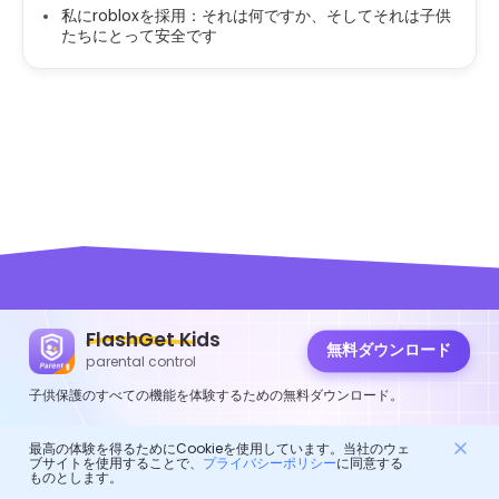
私にrobloxを採用：それは何ですか、そしてそれは子供
たちにとって安全です
FlashGet Kids
FlashGet Kids
無料ダウンロード
parental control
子供保護のすべての機能を体験するための無料ダウンロード。
すべての人のための思いやりのある親の管理アプリ！
それは、親が子供を守るためのオンラインアシスタントです。
最高の体験を得るためにCookieを使用しています。当社のウェ
子供の健康的な生活のためのデジタルボディガードです。
ブサイトを使用することで、
プライバシーポリシー
に同意する
ものとします。