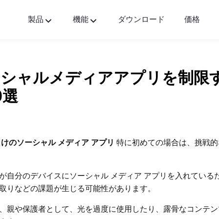
製品
機能
ダウンロード
価格
FlashGet Kids
すべての人に優しいペアレンタルコントロールア
リ。
ーシャルメディアアプリを制限
FlashGet Finder
0選
あなたの電話の盗難防止セーフティー、それが私
の責任です。
けのソーシャル メディア アプリ
特に初めての場合は、挑戦的
が自分のデバイスにソーシャル メディア アプリを入れている
取りなどの課題が生じる可能性があります。
、親や保護者として、光を過度に使用したり、露骨なコンテン