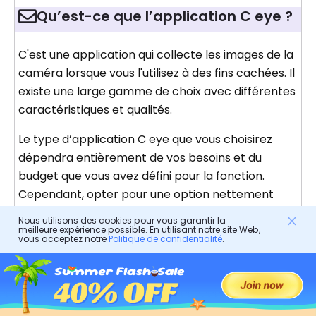
Qu’est-ce que l’application C eye ?
C'est une application qui collecte les images de la
caméra lorsque vous l'utilisez à des fins cachées. Il
existe une large gamme de choix avec différentes
caractéristiques et qualités.
Le type d’application C eye que vous choisirez
dépendra entièrement de vos besoins et du
budget que vous avez défini pour la fonction.
Cependant, opter pour une option nettement
moins chère signifiera que vous passerez à côté
Nous utilisons des cookies pour vous garantir la
des fonctions les plus critiques qu’elle devrait
meilleure expérience possible. En utilisant notre site Web,
vous acceptez notre
Politique de confidentialité
.
offrir.
Le détecteur de caméra cachée