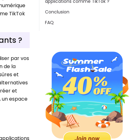
applications comme TikTok ?
u numérique
Conclusion
omme TikTok
FAQ
ants ?
liser par vos
n de la
sûres et
alternatives
réer et
e, un espace
 applications