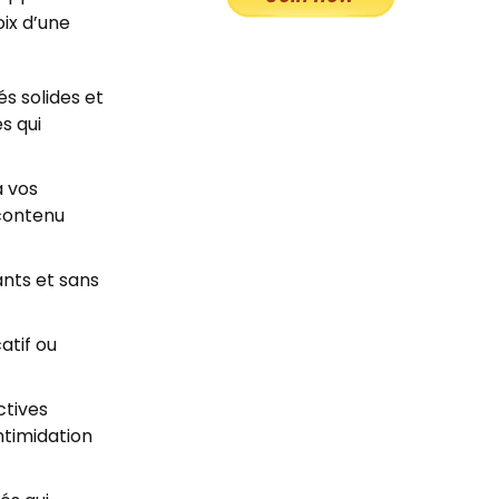
ix d’une
és solides et
s qui
à vos
 contenu
ants et sans
atif ou
ctives
ntimidation