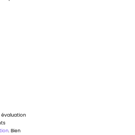
 évaluation
nts
ation
. Bien