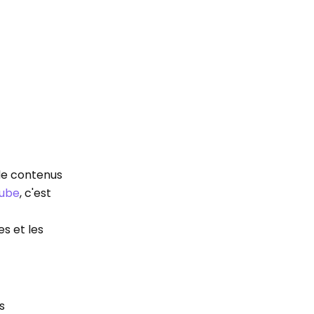
 de contenus
tube
, c'est
es et les
s