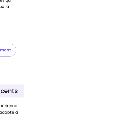
és qui
ue la
ement
scents
xpérience
u adapté à