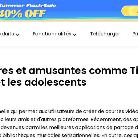
oduits
Fonctionnalités
Télécharger
Pr
FlashGet Kids
Une application de contrôle parental
bienveillante pour tous.
ûres et amusantes comme T
FlashGet Finder
et les adolescents
La sécurité anti-vol de votre téléphone, notre
responsabilité.
elle qui permet aux utilisateurs de créer de courtes vidé
c leurs amis et d'autres plateformes. Récemment, des ap
devenues parmi les meilleures applications de partage d
 bibliothèques musicales sensationnelles. En outre, ces a