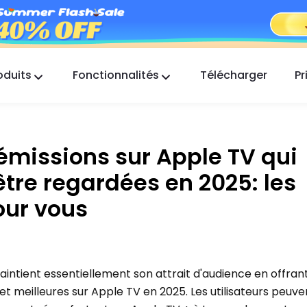
oduits
Fonctionnalités
Télécharger
Pr
FlashGet Kids
Une application de contrôle parental
bienveillante pour tous.
 émissions sur Apple TV qui
FlashGet Finder
être regardées en 2025: les
La sécurité anti-vol de votre téléphone, notre
responsabilité.
our vous
aintient essentiellement son attrait d'audience en offran
 et meilleures sur Apple TV en 2025. Les utilisateurs peuv