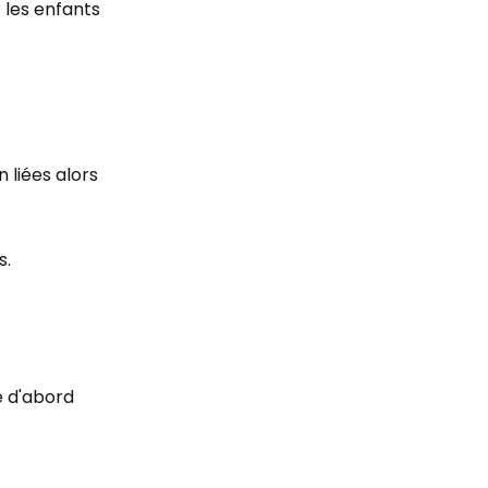
 les enfants
 liées alors
s.
e d'abord