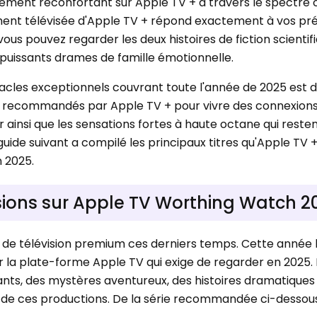
sement réconfortant sur Apple TV + à travers le spectre
sement télévisée d'Apple TV + répond exactement à vos p
vous pouvez regarder les deux histoires de fiction scientif
 puissants drames de famille émotionnelle.
acles exceptionnels couvrant toute l'année de 2025 est d
 recommandés par Apple TV + pour vivre des connexion
 ainsi que les sensations fortes à haute octane qui resten
guide suivant a compilé les principaux titres qu'Apple TV +
n 2025.
ssions sur Apple TV Worthing Watch 2
de télévision premium ces derniers temps. Cette année l
 la plate-forme Apple TV qui exige de regarder en 2025. 
nts, des mystères aventureux, des histoires dramatiques
s de ces productions. De la série recommandée ci-dessous