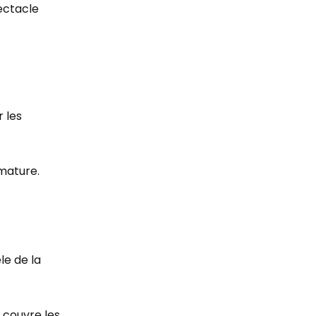
pectacle
 les
 mature.
le de la
l couvre les