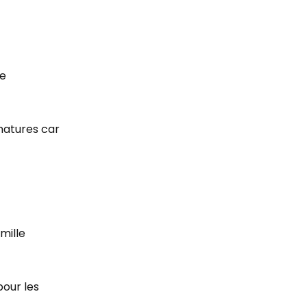
de
matures car
mille
pour les