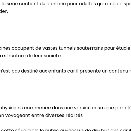
e la série contient du contenu pour adultes qui rend ce s
der.
aines occupent de vastes tunnels souterrains pour étudier
a structure de leur société.
n'est pas destiné aux enfants car il présente un contenu
 physiciens commence dans une version cosmique parallè
 en voyageant entre diverses réalités.
ette série cible le public au-dessus de dix-huit ans car i