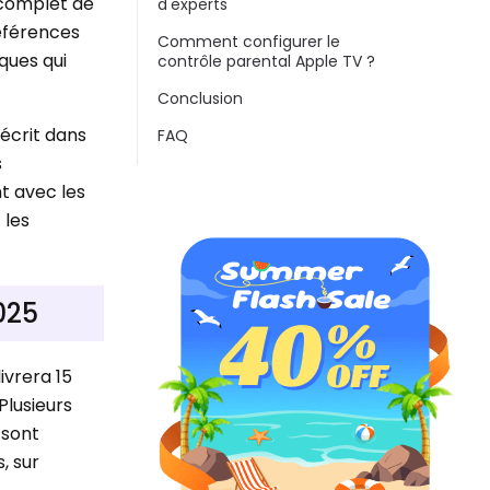
 complet de
d'experts
références
Comment configurer le
iques qui
contrôle parental Apple TV ?
Conclusion
écrit dans
FAQ
s
t avec les
 les
025
ivrera 15
Plusieurs
 sont
, sur