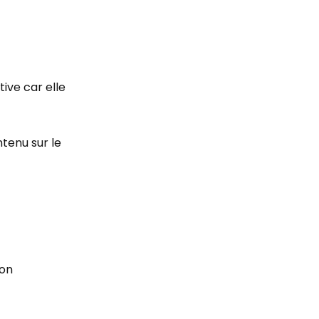
ive car elle
ntenu sur le
son