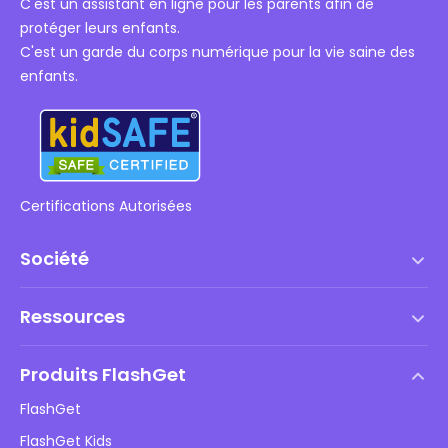
C'est un assistant en ligne pour les parents afin de
protéger leurs enfants.
C'est un garde du corps numérique pour la vie saine des
enfants.
Certifications Autorisées
Société
Conditions d'utilisation
Ressources
Contrat de Licence Utilisateur Final
Centre d'aide
Politique DMCA
Produits FlashGet
Comment faire
Politique de confidentialité
FlashGet
Blog
FlashGet Kids
Politiques publicitaires