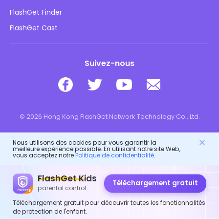
Sécurité des enfants en ligne
FlashGet Finder
Ne vendez pas mes informations
Télécharger
FlashGet Cast
Suivez-nous
© 2026 Hong Kong FlashGet Network Technology Co., Ltd.
Nous utilisons des cookies pour vous garantir la
meilleure expérience possible. En utilisant notre site Web,
vous acceptez notre
Politique de confidentialité
.
FlashGet Kids
Téléchargement gratuit
parental control
Téléchargement gratuit pour découvrir toutes les fonctionnalités
de protection de l'enfant.