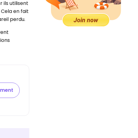
ls utilisent
Cela en fait
reil perdu.
vent
tions
ement