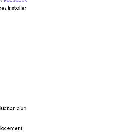
et
Facebook
ez installer
luation d'un
mplacement