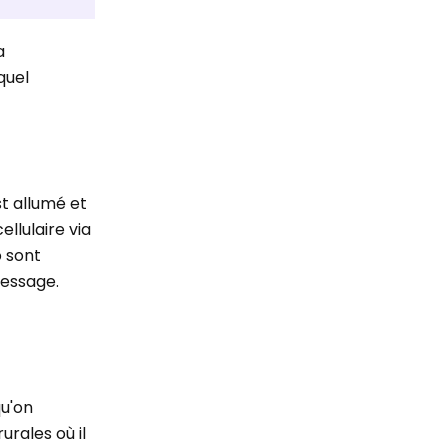
a
quel
st allumé et
llulaire via
o sont
message.
qu'on
urales où il