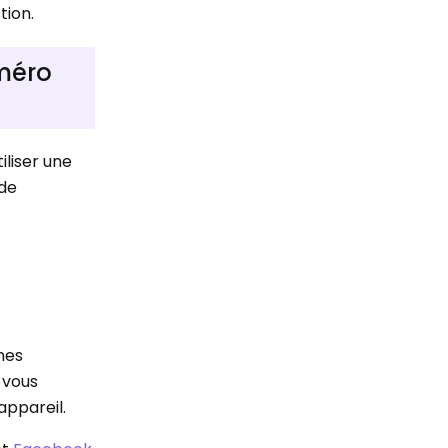
tion.
méro
liser une
 de
nes
 vous
appareil.