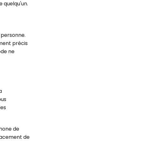
e quelqu'un.
 personne.
ement précis
ode ne
a
ous
des
phone de
placement de