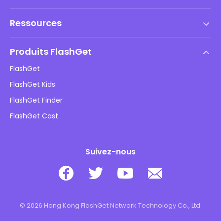
Conditions d'utilisation
Ressources
Contrat de Licence Utilisateur Final
Centre d'aide
Politique DMCA
Produits FlashGet
Comment faire
Politique de confidentialité
FlashGet
Blog
FlashGet Kids
Politiques publicitaires
Sécurité des enfants en ligne
FlashGet Finder
Ne vendez pas mes informations
Télécharger
FlashGet Cast
Suivez-nous
© 2026 Hong Kong FlashGet Network Technology Co., Ltd.