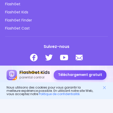
Comment faire
Politique de confidentialité
FlashGet
Blog
FlashGet Kids
Politiques publicitaires
Sécurité des enfants en ligne
FlashGet Finder
Ne vendez pas mes informations
Télécharger
FlashGet Cast
Suivez-nous
FlashGet Kids
© 2026 Hong Kong FlashGet Network Technology Co., Ltd.
Téléchargement gratuit
parental control
Téléchargement gratuit pour découvrir toutes les fonctionnalités
Nous utilisons des cookies pour vous garantir la
de protection de l'enfant.
meilleure expérience possible. En utilisant notre site Web,
vous acceptez notre
Politique de confidentialité
.