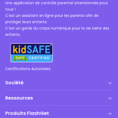
Une application de contrôle parental attentionnée pour
tous !
C'est un assistant en ligne pour les parents afin de
protéger leurs enfants.
C'est un garde du corps numérique pour la vie saine des
enfants.
Certifications Autorisées
Société
Conditions d'utilisation
Ressources
Contrat de Licence Utilisateur Final
Centre d'aide
Politique DMCA
Produits FlashGet