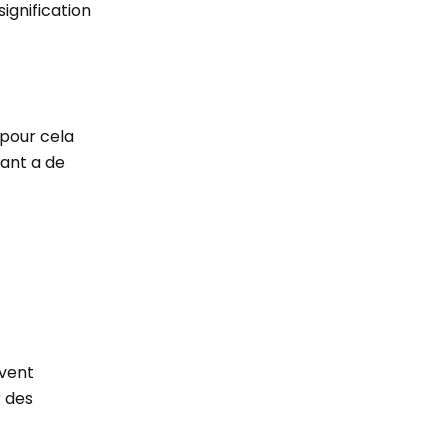
ignification
 pour cela
iant a de
uvent
r des