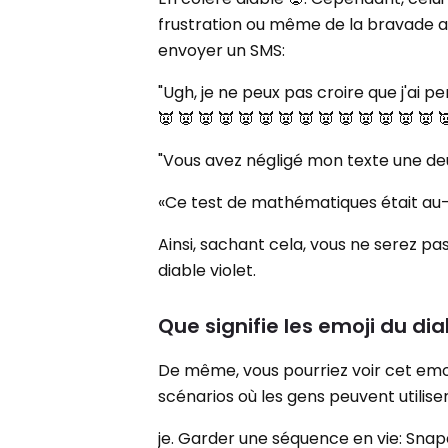
frustration ou même de la bravade ar
envoyer un SMS:
"Ugh, je ne peux pas croire que j'ai perd
👿 👿 👿 👿 👿 👿 👿 👿 👿 👿 👿 👿 👿 👿 
"Vous avez négligé mon texte une deu
«Ce test de mathématiques était au-de
Ainsi, sachant cela, vous ne serez pa
diable violet.
Que signifie les emoji du di
De même, vous pourriez voir cet emoji
scénarios où les gens peuvent utiliser
je. Garder une séquence en vie: Snap