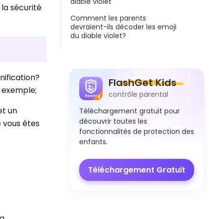
diable violet
la sécurité
Comment les parents
devraient-ils décoder les emoji
du diable violet?
nification?
FlashGet Kids
r exemple;
contrôle parental
et un
Téléchargement gratuit pour
découvrir toutes les
e vous êtes
fonctionnalités de protection des
enfants.
Téléchargement Gratuit
la