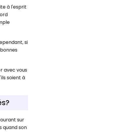
te à l'esprit
bord
emple
ependant, si
e bonnes
er avec vous
ils soient à
és?
courant sur
as quand son