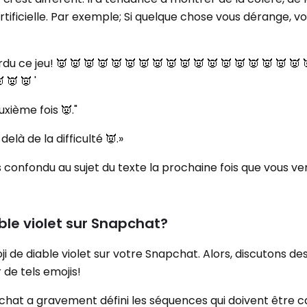
tificielle. Par exemple; Si quelque chose vous dérange, v
u ce jeu! 👿 👿 👿 👿 👿 👿 👿 👿 👿 👿 👿 👿 👿 👿 👿 👿 👿 👿 
 👿 👿 '
xième fois 👿."
là de la difficulté 👿.»
s confondu au sujet du texte la prochaine fois que vous ve
able violet sur Snapchat?
 de diable violet sur votre Snapchat. Alors, discutons des
 de tels emojis!
chat a gravement défini les séquences qui doivent être c