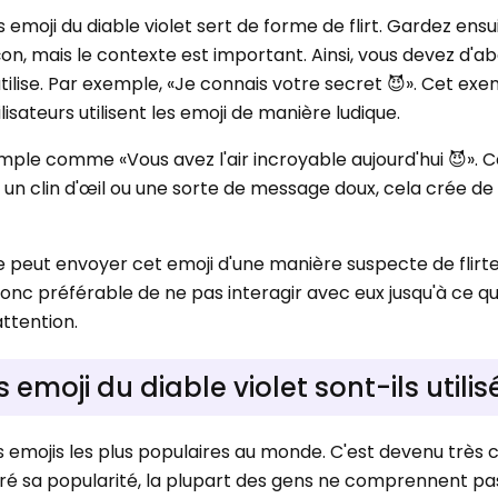
s emoji du diable violet sert de forme de flirt. Gardez ensui
çon, mais le contexte est important. Ainsi, vous devez d'a
ilise. Par exemple, «Je connais votre secret 😈». Cet ex
sateurs utilisent les emoji de manière ludique.
ple comme «Vous avez l'air incroyable aujourd'hui 😈». C
c un clin d'œil ou une sorte de message doux, cela crée d
ne peut envoyer cet emoji d'une manière suspecte de flirt
onc préférable de ne pas interagir avec eux jusqu'à ce qu'
attention.
moji du diable violet sont-ils utilis
des emojis les plus populaires au monde. C'est devenu très 
ré sa popularité, la plupart des gens ne comprennent p