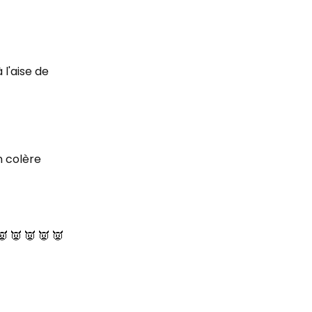
 l'aise de
n colère
 👿 👿 👿 👿