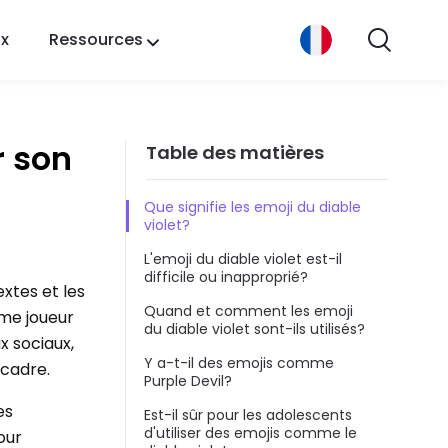
ix
Ressources
r son
Table des matières
Que signifie les emoji du diable
violet?
L'emoji du diable violet est-il
difficile ou inapproprié?
xtes et les
Quand et comment les emoji
mme joueur
du diable violet sont-ils utilisés?
x sociaux,
Y a-t-il des emojis comme
 cadre.
Purple Devil?
es
Est-il sûr pour les adolescents
d'utiliser des emojis comme le
our