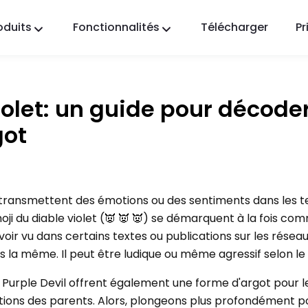
oduits
Fonctionnalités
Télécharger
Pr
FlashGet Kids
Une application de contrôle parental
bienveillante pour tous.
iolet: un guide pour décode
FlashGet Finder
got
La sécurité anti-vol de votre téléphone, notre
responsabilité.
i transmettent des émotions ou des sentiments dans les te
ji du diable violet (👿 👿 👿) se démarquent à la fois co
voir vu dans certains textes ou publications sur les réseau
urs la même. Il peut être ludique ou même agressif selon le
 Purple Devil offrent également une forme d'argot pour l
tions des parents. Alors, plongeons plus profondément p