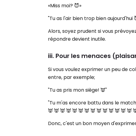
«Miss moi? 😈»
"Tu as l'air bien trop bien aujourd'hui 
Alors, soyez prudent si vous prévoyez de
répondre devient inutile.
iii. Pour les menaces (plais
Si vous voulez exprimer un peu de co
entre, par exemple;
"Tu as pris mon siège! 👿"
"Tu m'as encore battu dans le match ?! 
👿 👿 👿 👿 👿 👿 👿 👿 👿 👿 👿 👿 👿 👿 
Donc, c'est un bon moyen d'exprime