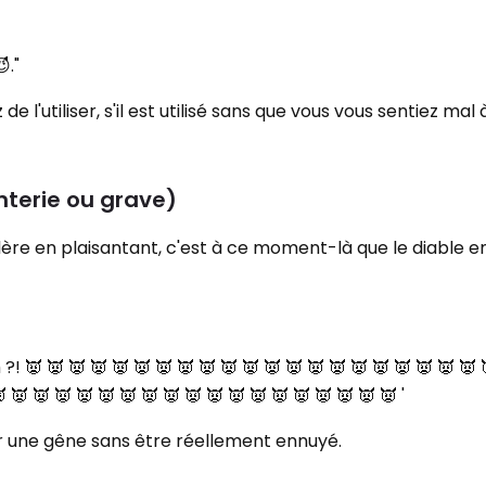
."
 l'utiliser, s'il est utilisé sans que vous vous sentiez mal à
anterie ou grave)
lère en plaisantant, c'est à ce moment-là que le diable e
 👿 👿 👿 👿 👿 👿 👿 👿 👿 👿 👿 👿 👿 👿 👿 👿 👿 👿 👿 👿 
 👿 👿 👿 👿 👿 👿 👿 👿 👿 👿 👿 👿 👿 👿 👿 👿 👿 👿 '
r une gêne sans être réellement ennuyé.