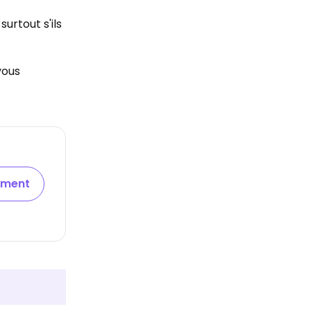
urtout s'ils
vous
ement