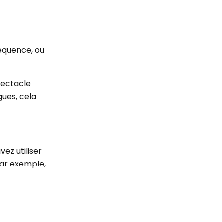
séquence, ou
spectacle
gues, cela
vez utiliser
Par exemple,