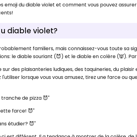
es emoji du diable violet et comment vous pouvez assurer 
cents!
du diable violet?
probablement familiers, mais connaissez-vous toute sa sig
ns: le diable souriant (😈) et le diable en colère (👿). Pa
 sur des plaisanteries ludiques, des taquineries, du plaisir 
 l'utiliser lorsque vous vous amusez, tirez une farce ou qu
 tranche de pizza 😈"
tte farce! 😈"
ans étudier? 😈"
ci est différent. Il a tendance à montrer de la colère, de 