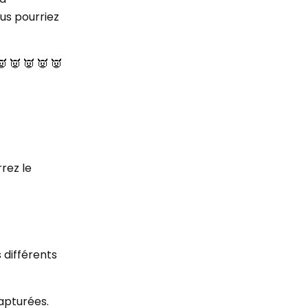
ous pourriez
 👿 👿 👿 👿
rrez le
 différents
apturées.