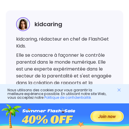
kidcaring
kidcaring, rédacteur en chef de FlashGet
Kids.
Elle se consacre à façonner le contrôle
parental dans le monde numérique. Elle
est une experte expérimentée dans le
secteur de la parentalité et s'est engagée
dans la création de rapports et la
rédaction de différentes applications de
Nous utilisons des cookies pour vous garantir la
meilleure expérience possible. En utilisant notre site Web,
contrôle parental. Au cours des cinq
vous acceptez notre
Politique de confidentialité
.
dernières années, elle a fourni des guides
parentaux supplémentaires à la famille et
a contribué à changer les méthodes
parentales.