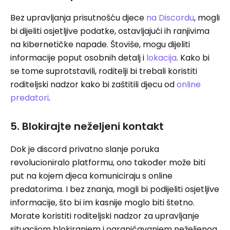
Bez upravljanja prisutnošću djece
na Discordu
, mogli
bi dijeliti osjetljive podatke, ostavljajući ih ranjivima
na kibernetičke napade. Štoviše, mogu dijeliti
informacije poput osobnih detalj i
lokacija
. Kako bi
se tome suprotstavili, roditelji bi trebali koristiti
roditeljski nadzor kako bi zaštitili djecu od
online
predatori
.
5. Blokirajte neželjeni kontakt
Dok je discord privatno slanje poruka
revolucioniralo platformu, ono također može biti
put na kojem djeca komuniciraju s online
predatorima. I bez znanja, mogli bi podijeliti osjetljive
informacije, što bi im kasnije moglo biti štetno.
Morate koristiti roditeljski nadzor za upravljanje
situacijom blokiranjem i ograničavanjem neželjenog