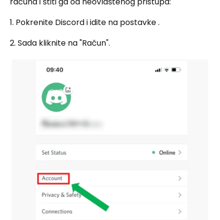
računa i štiti ga od neovlaštenog pristupa:
1. Pokrenite Discord i idite na postavke .
2. Sada kliknite na "Račun".