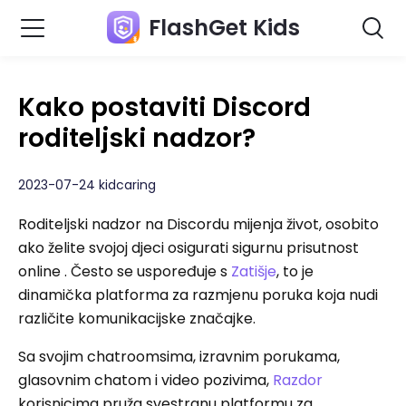
FlashGet Kids
Kako postaviti Discord
roditeljski nadzor?
2023-07-24 kidcaring
Roditeljski nadzor na Discordu mijenja život, osobito
ako želite svojoj djeci osigurati sigurnu prisutnost
online . Često se uspoređuje s
Zatišje
, to je
dinamička platforma za razmjenu poruka koja nudi
različite komunikacijske značajke.
Sa svojim chatroomsima, izravnim porukama,
glasovnim chatom i video pozivima,
Razdor
korisnicima pruža svestranu platformu za