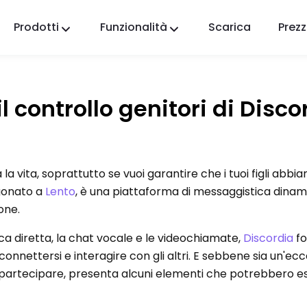
Prodotti
Funzionalità
Scarica
Prezz
FlashGet Kids
Un'app di controllo parentale premurosa per
tutti.
 controllo genitori di Disco
FlashGet Finder
La sicurezza antifurto del tuo telefono, la nostra
responsabilità.
 la vita, soprattutto se vuoi garantire che i tuoi figli abbi
agonato a
Lento
, è una piattaforma di messaggistica dina
one.
ca diretta, la chat vocale e le videochiamate,
Discordia
fo
onnettersi e interagire con gli altri. E sebbene sia un'ec
 partecipare, presenta alcuni elementi che potrebbero es