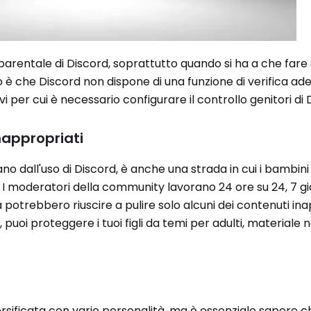
 parentale di Discord, soprattutto quando si ha a che fare 
lo è che Discord non dispone di una funzione di verifica a
ivi per cui è necessario configurare il controllo genitori di 
inappropriati
vano dall'uso di Discord, è anche una strada in cui i bambi
. I moderatori della community lavorano 24 ore su 24, 7 gi
 potrebbero riuscire a pulire solo alcuni dei contenuti ina
puoi proteggere i tuoi figli da temi per adulti, materiale
ersificata con varie personalità, ma è essenziale sapere c