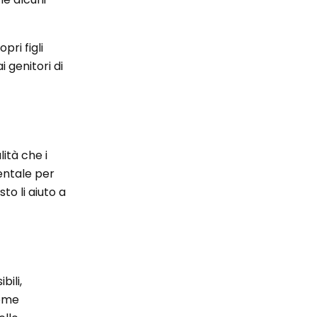
pri figli
 genitori di
lità che i
rentale per
o li aiuto a
bili,
come