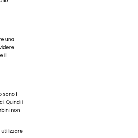
ollo
re una
ividere
 il
o sono i
i. Quindi i
mbini non
utilizzare