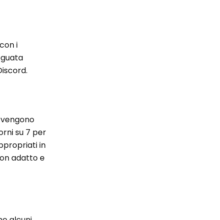
con i
deguata
Discord.
ni vengono
orni su 7 per
ppropriati in
 non adatto e
he alcuni