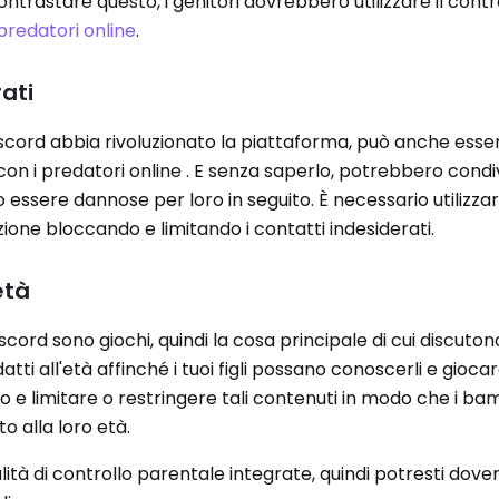
contrastare questo, i genitori dovrebbero utilizzare il contr
predatori online
.
rati
scord abbia rivoluzionato la piattaforma, può anche esse
 con i predatori online . E senza saperlo, potrebbero cond
 essere dannose per loro in seguito. È necessario utilizzare
azione bloccando e limitando i contatti indesiderati.
età
cord sono giochi, quindi la cosa principale di cui discuton
tti all'età affinché i tuoi figli possano conoscerli e giocarc
o e limitare o restringere tali contenuti in modo che i ba
to alla loro età.
ità di controllo parentale integrate, quindi potresti dover 