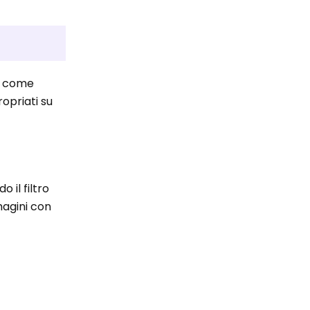
re come
opriati su
o il filtro
magini con