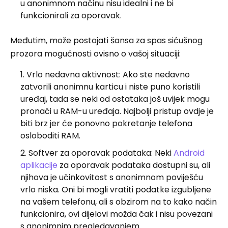
u anonimnom načinu nisu idealni i ne bi
funkcionirali za oporavak.
Međutim, može postojati šansa za spas sićušnog
prozora mogućnosti ovisno o vašoj situaciji:
Vrlo nedavna aktivnost: Ako ste nedavno
zatvorili anonimnu karticu i niste puno koristili
uređaj, tada se neki od ostataka još uvijek mogu
pronaći u RAM-u uređaja. Najbolji pristup ovdje je
biti brz jer će ponovno pokretanje telefona
osloboditi RAM.
Softver za oporavak podataka: Neki
Android
aplikacije
za oporavak podataka dostupni su, ali
njihova je učinkovitost s anonimnom poviješću
vrlo niska. Oni bi mogli vratiti podatke izgubljene
na vašem telefonu, ali s obzirom na to kako način
funkcionira, ovi dijelovi možda čak i nisu povezani
s anonimnim pregledavanjem.