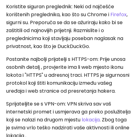
Koristite siguran preglednik: Neki od najčešće
korištenih preglednika, kao što su Chrome i
Firefox
,
sigurni su. Preporuča se da se ažuriraju kako bi se
zaštitili od najnovijih prijetnji. Razmislite i o
preglednicima koji stavljaju poseban naglasak na
privatnost, kao što je DuckDuckGo.
Postanite najbolji prijatelji s HTTPS-om: Prije unosa
osobnih detalj , provjerite ima li web mjesto ikonu
lokota i "HTTPS" u adresnoj traci. HTTPS je sigurnosni
protokol koji štiti komunikaciju između vašeg
uređaja i web stranice od presretanja hakera.
Sprijateljite se s VPN-om: VPN skriva sav vaš
internetski promet i usmjerava ga preko poslužitelja
koji se nalazi na drugom mjestu
lokacija
. Zbog toga
je svima vrlo teško nadzirati vaše aktivnosti ili online
lokacija .