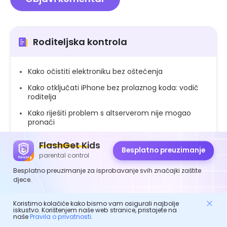
Roditeljska kontrola
Kako očistiti elektroniku bez oštećenja
Kako otključati iPhone bez prolaznog koda: vodič
roditelja
Kako riješiti problem s altserverom nije mogao
pronaći
Kako napraviti kombiniranu obiteljski rad: stručni
FlashGet Kids
savjet za roditelje
Besplatno preuzimanje
parental control
Kako pronaći skrivene tekstualne poruke na
Besplatno preuzimanje za isprobavanje svih značajki zaštite
Androidu
djece.
Koje korake mogu poduzeti ako moji mladi
tinejdžeri pošalju gole
Koristimo kolačiće kako bismo vam osigurali najbolje
iskustvo. Korištenjem naše web stranice, pristajete na
Kako pronaći ID djeteta Skype i nadgledati Skype
naše
Pravila o privatnosti
.
upotrebu