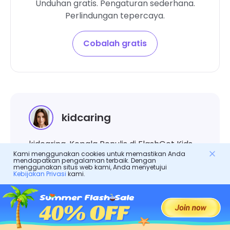
Unduhan gratis. Pengaturan sederhana.
Perlindungan tepercaya.
Cobalah gratis
kidcaring
kidcaring, Kepala Penulis di FlashGet Kids.
Kami menggunakan cookies untuk memastikan Anda
Dia berdedikasi untuk membentuk kontrol
mendapatkan pengalaman terbaik. Dengan
menggunakan situs web kami, Anda menyetujui
orang tua di dunia digital. Dia adalah pakar
Kebijakan Privasi
kami.
berpengalaman dalam industri parenting
dan telah terlibat dalam pelaporan dan
penulisan berbagai aplikasi kontrol orang
tua. Selama lima tahun terakhir, dia telah