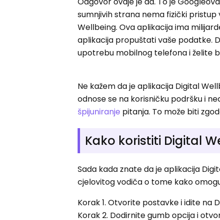
Odgovor ovdje je da. To je Googleova 
sumnjivih strana nema fizički pristup 
Wellbeing. Ova aplikacija ima milijard
aplikacija propuštati vaše podatke. Da
upotrebu mobilnog telefona i želite 
Ne kažem da je aplikacija Digital Wel
odnose se na korisničku podršku i ned
špijuniranje
pitanja. To može biti zgo
Kako koristiti Digital 
Sada kada znate da je aplikacija Digi
cjelovitog vodiča o tome kako omoguć
Korak 1. Otvorite postavke i idite na D
Korak 2. Dodirnite gumb opcija i otvo