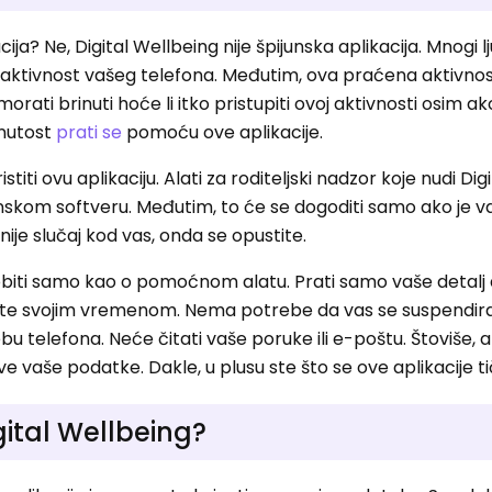
cija? Ne, Digital Wellbeing nije špijunska aplikacija. Mnogi l
iti aktivnost vašeg telefona. Međutim, ova praćena aktivno
ati brinuti hoće li itko pristupiti ovoj aktivnosti osim a
inutost
prati se
pomoću ove aplikacije.
iti ovu aplikaciju. Alati za roditeljski nadzor koje nudi Digi
unskom softveru. Međutim, to će se dogoditi samo ako je v
ije slučaj kod vas, onda se opustite.
biti samo kao o pomoćnom alatu. Prati samo vaše detalj 
ate svojim vremenom. Nema potrebe da vas se suspendir
u telefona. Neće čitati vaše poruke ili e-poštu. Štoviše, a
e vaše podatke. Dakle, u plusu ste što se ove aplikacije ti
Digital Wellbeing?