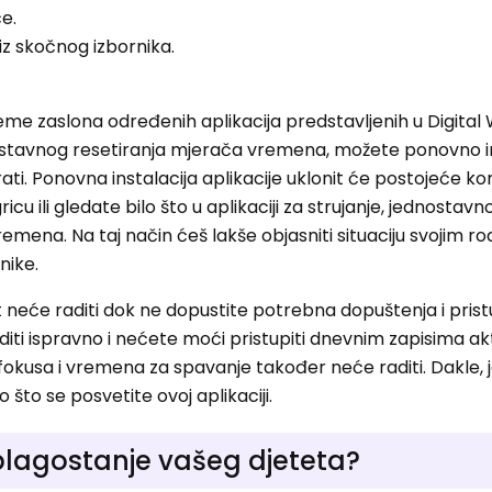
e.
iz skočnog izbornika.
rijeme zaslona određenih aplikacija predstavljenih u Digital
ostavnog resetiranja mjerača vremena, možete ponovno in
rati. Ponovna instalacija aplikacije uklonit će postojeće ko
icu ili gledate bilo što u aplikaciji za strujanje, jednostav
vremena. Na taj način ćeš lakše objasniti situaciju svojim ro
nike.
 neće raditi dok ne dopustite potrebna dopuštenja i pris
diti ispravno i nećete moći pristupiti dnevnim zapisima akt
fokusa i vremena za spavanje također neće raditi. Dakle,
o što se posvetite ovoj aplikaciji.
 blagostanje vašeg djeteta?