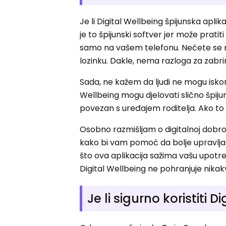
Je li Digital Wellbeing špijunska aplika
je to špijunski softver jer može prat
samo na vašem telefonu. Nećete se mor
lozinku. Dakle, nema razloga za zabr
Sada, ne kažem da ljudi ne mogu iskorist
Wellbeing mogu djelovati slično špij
povezan s uređajem roditelja. Ako to n
Osobno razmišljam o digitalnoj dobro
kako bi vam pomoć da bolje upravlj
što ova aplikacija sažima vašu upotreb
Digital Wellbeing ne pohranjuje nikakv
Je li sigurno koristiti 