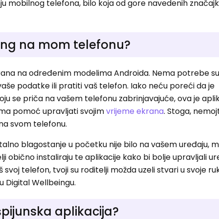
nju mobilnog telefona, bilo koja od gore navedenih znača
being na mom telefonu?
talirana na određenim modelima Androida. Nema potrebe s
še podatke ili pratiti vaš telefon. Iako neću poreći da je
oju se priča na vašem telefonu zabrinjavajuće, ova je apli
cima pomoć upravljati svojim
vrijeme ekrana
. Stoga, nemoj
i na svom telefonu.
gitalno blagostanje u početku nije bilo na vašem uređaju, 
telji obično instaliraju te aplikacije kako bi bolje upravljali 
 svoj telefon, tvoji su roditelji možda uzeli stvari u svoje ru
u Digital Wellbeingu.
 špijunska aplikacija?