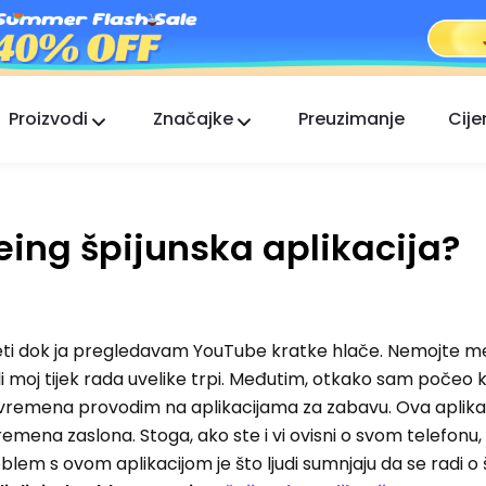
Proizvodi
Značajke
Preuzimanje
Cije
FlashGet Kids
Brižna aplikacija roditeljske kontrole za sve.
being špijunska aplikacija?
FlashGet Finder
Sigurnost protiv krađe vašeg telefona, naša
odgovornost.
jeti dok ja pregledavam YouTube kratke hlače. Nemojte m
i moj tijek rada uvelike trpi. Međutim, otkako sam počeo ko
ko vremena provodim na aplikacijama za zabavu. Ova aplika
remena zaslona. Stoga, ako ste i vi ovisni o svom telefonu,
roblem s ovom aplikacijom je što ljudi sumnjaju da se radi 