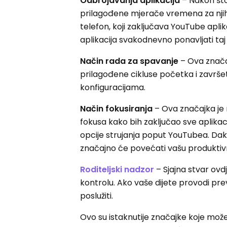
Odbrojavanja aplikacija
– Nakon što 
prilagođene mjerače vremena za njih
telefon, koji zaključava YouTube apli
aplikacija svakodnevno ponavljati ta
Način rada za spavanje
– Ova značaj
prilagođene cikluse početka i završe
konfiguracijama.
Način fokusiranja
– Ova značajka je 
fokusa kako bih zaključao sve aplikac
opcije strujanja poput YouTubea. Dak
značajno će povećati vašu produktiv
Roditeljski nadzor
– Sjajna stvar ovdje
kontrolu. Ako vaše dijete provodi pr
poslužiti.
Ovo su istaknutije značajke koje možet