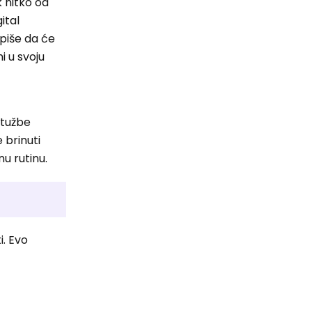
k nitko od
ital
 piše da će
i u svoju
itužbe
 brinuti
u rutinu.
i. Evo