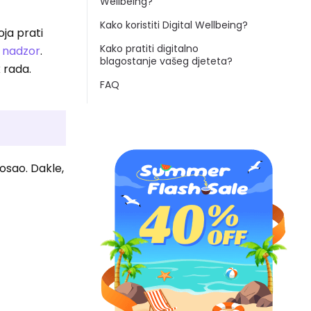
Wellbeing?
Kako koristiti Digital Wellbeing?
oja prati
Kako pratiti digitalno
ki nadzor
.
blagostanje vašeg djeteta?
 rada.
FAQ
osao. Dakle,