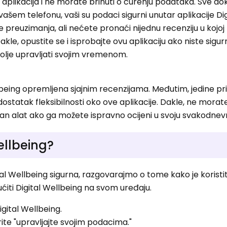
aplikacija i ne morate brinuti o curenju podataka. Sve do
vašem telefonu, vaši su podaci sigurni unutar aplikacije Dig
e preuzimanja, ali nećete pronaći nijednu recenziju u kojoj
kle, opustite se i isprobajte ovu aplikaciju ako niste sigurn
bolje upravljati svojim vremenom.
lbeing opremljena sjajnim recenzijama. Međutim, jedine pr
ostatak fleksibilnosti oko ove aplikacije. Dakle, ne morate
dan alat ako ga možete ispravno ocijeni u svoju svakodnevn
Wellbeing?
tal Wellbeing sigurna, razgovarajmo o tome kako je koristit
iti Digital Wellbeing na svom uređaju.
igital Wellbeing.
rite "upravljajte svojim podacima."