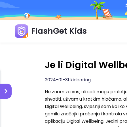
FlashGet Kids
Je li Digital Well
2024-01-31 kidcaring
Ne znam za vas, ali sati mogu prolet
shvatiti, uživam u kratkim hlačama, al
Digital Wellbeing, svjesniji sam koli
gomilu značajki praćenja i kontrola v
aplikaciju Digital Wellbeing. Jedini p