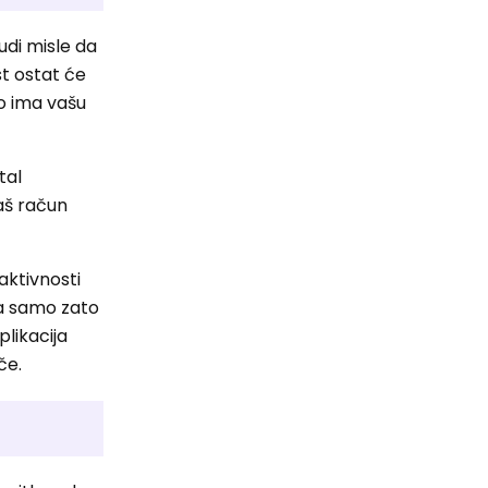
judi misle da
st ostat će
ko ima vašu
tal
aš račun
aktivnosti
a samo zato
plikacija
če.