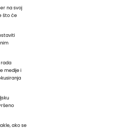
i
er na svoj
e što će
staviti
anim
 rada
e medije i
okusiranja
ljsku
avršeno
Dakle, ako se