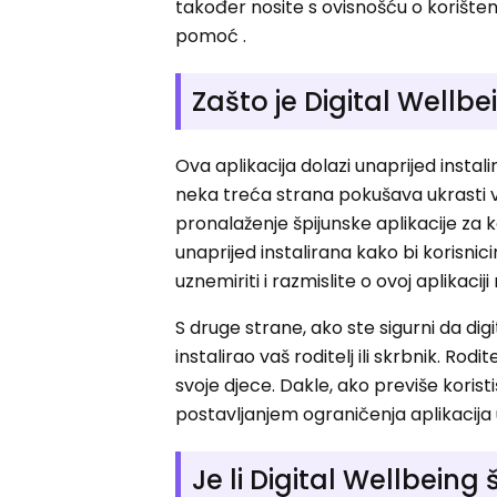
također nosite s ovisnošću o korište
pomoć .
Zašto je Digital Well
Ova aplikacija dolazi unaprijed ins
neka treća strana pokušava ukrasti va
pronalaženje špijunske aplikacije za k
unaprijed instalirana kako bi korisni
uznemiriti i razmislite o ovoj aplikacij
S druge strane, ako ste sigurni da di
instalirao vaš roditelj ili skrbnik. Rodi
svoje djece. Dakle, ako previše koristiš
postavljanjem ograničenja aplikacija 
Je li Digital Wellbeing