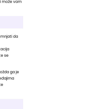
jki može vam
umnjati da
kacija
te se
možda ga je
uređajima
ke