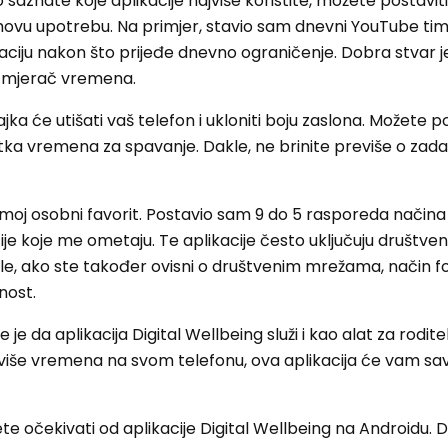
saznate koje aplikacije najviše koristite, možete postavit
ovu upotrebu. Na primjer, stavio sam dnevni YouTube tim
kaciju nakon što prijeđe dnevno ograničenje. Dobra stvar j
j mjerač vremena.
ka će utišati vaš telefon i ukloniti boju zaslona. Možete po
tka vremena za spavanje. Dakle, ne brinite previše o zad
moj osobni favorit. Postavio sam 9 do 5 rasporeda načina
ije koje me ometaju. Te aplikacije često uključuju društven
le, ako ste također ovisni o društvenim mrežama, način f
nost.
 je da aplikacija Digital Wellbeing služi i kao alat za rodite
eviše vremena na svom telefonu, ova aplikacija će vam s
e očekivati ​​od aplikacije Digital Wellbeing na Androidu. 