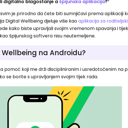
 li digitalno blagostanje a
špijunska aplikacija
?
“
vim je prirodno da ćete biti sumnjičavi prema aplikaciji k
ja Digital Wellbeing djeluje više kao
aplikacija za roditeljs
de kako biste upravljali svojim vremenom spavanja i tijek
 kao špijunskog softvera nisu neutemeljene.
tal Wellbeing na Androidu?
za pomoć koji me drži discipliniranim i usredotočenim na p
ko se borite s upravljanjem svojim tijek rada.