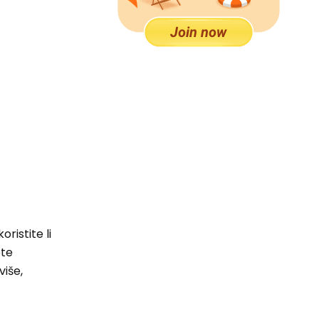
ristite li
ete
više,