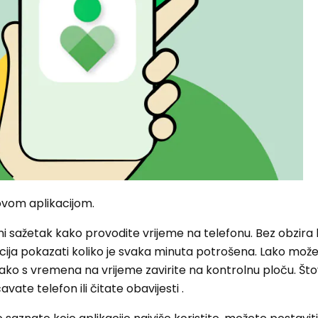
 ovom aplikacijom.
 sažetak kako provodite vrijeme na telefonu. Bez obzira ko
ikacija pokazati koliko je svaka minuta potrošena. Lako mož
o s vremena na vrijeme zavirite na kontrolnu ploču. Što
ate telefon ili čitate obavijesti .