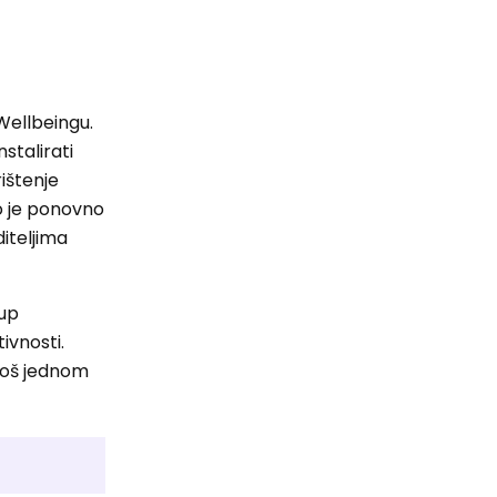
 Wellbeingu.
stalirati
rištenje
no je ponovno
diteljima
tup
ivnosti.
 još jednom