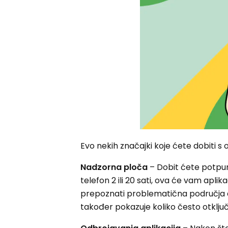
Evo nekih značajki koje ćete dobiti s
Nadzorna ploča
– Dobit ćete potpuni
telefon 2 ili 20 sati, ova će vam apl
prepoznati problematična područja ak
također pokazuje koliko često otključav