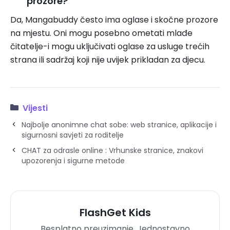
prozore?
Da, Mangabuddy često ima oglase i skočne prozore
na mjestu. Oni mogu posebno ometati mlađe
čitatelje-i mogu uključivati ​​oglase za usluge trećih
strana ili sadržaj koji nije uvijek prikladan za djecu.
Vijesti
Najbolje anonimne chat sobe: web stranice, aplikacije i
sigurnosni savjeti za roditelje
CHAT za odrasle online : Vrhunske stranice, znakovi
upozorenja i sigurne metode
FlashGet Kids
Besplatno preuzimanje. Jednostavno