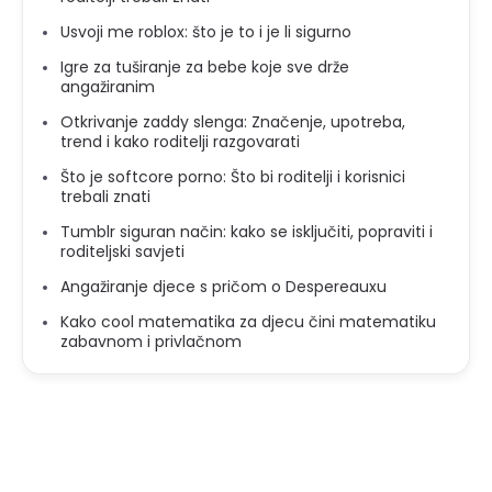
Usvoji me roblox: što je to i je li sigurno
Igre za tuširanje za bebe koje sve drže
angažiranim
Otkrivanje zaddy slenga: Značenje, upotreba,
trend i kako roditelji razgovarati
Što je softcore porno: Što bi roditelji i korisnici
trebali znati
Tumblr siguran način: kako se isključiti, popraviti i
roditeljski savjeti
Angažiranje djece s pričom o Despereauxu
Kako cool matematika za djecu čini matematiku
zabavnom i privlačnom