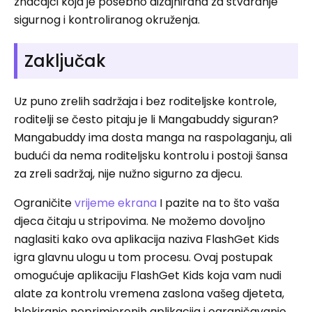
značajci koja je posebno dizajnirana za stvaranje
sigurnog i kontroliranog okruženja.
Zaključak
Uz puno zrelih sadržaja i bez roditeljske kontrole,
roditelji se često pitaju je li Mangabuddy siguran?
Mangabuddy ima dosta manga na raspolaganju, ali
budući da nema roditeljsku kontrolu i postoji šansa
za zreli sadržaj, nije nužno sigurno za djecu.
Ograničite
vrijeme ekrana
I pazite na to što vaša
djeca čitaju u stripovima. Ne možemo dovoljno
naglasiti kako ova aplikacija naziva FlashGet Kids
igra glavnu ulogu u tom procesu. Ovaj postupak
omogućuje aplikaciju FlashGet Kids koja vam nudi
alate za kontrolu vremena zaslona vašeg djeteta,
blokiranje neprimjerenih aplikacija i ograničavanje