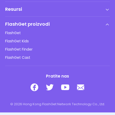
Uvjeti korištenja
Resursi
Ugovor o licenci za krajnjeg korisnika
Centar za pomoć
DMCA politika
FlashGet proizvodi
Kako
Pravila o privatnosti
FlashGet
Blog
FlashGet Kids
Pravila oglašavanja
Sigurnost djece online
FlashGet Finder
Ne prodajte moje informacije
Preuzimanje
FlashGet Cast
Pratite nas
© 2026 Hong Kong FlashGet Network Technology Co., Ltd.