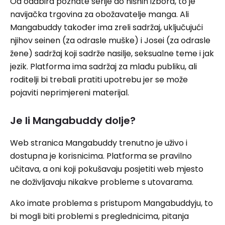
Od odabira poznate serije do nišnih izbora, to je
navijačka trgovina za obožavatelje manga. Ali
Mangabuddy također ima zreli sadržaj, uključujući
njihov seinen (za odrasle muške) i Josei (za odrasle
žene) sadržaj koji sadrže nasilje, seksualne teme i jak
jezik. Platforma ima sadržaj za mlađu publiku, ali
roditelji bi trebali pratiti upotrebu jer se može
pojaviti neprimjereni materijal.
Je li Mangabuddy dolje?
Web stranica Mangabuddy trenutno je uživo i
dostupna je korisnicima. Platforma se pravilno
učitava, a oni koji pokušavaju posjetiti web mjesto
ne doživljavaju nikakve probleme s utovarama.
Ako imate problema s pristupom Mangabuddyju, to
bi mogli biti problemi s preglednicima, pitanja