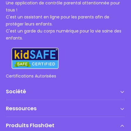
Une application de contrôle parental attentionnée pour
tous !
C'est un assistant en ligne pour les parents afin de
protéger leurs enfants.
C'est un garde du corps numérique pour la vie saine des
enfants.
Certifications Autorisées
Société
Conditions d'utilisation
Ressources
Contrat de Licence Utilisateur Final
Centre d'aide
Politique DMCA
Produits FlashGet
Comment faire