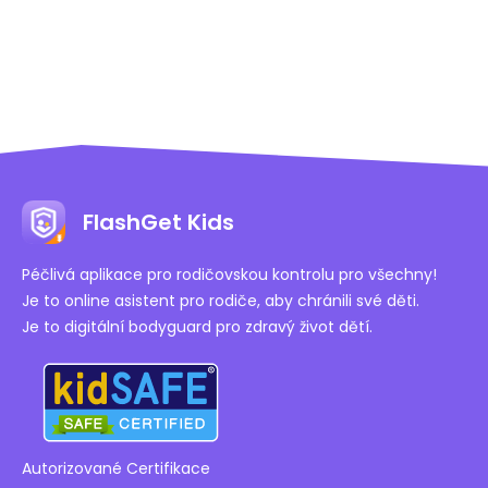
FlashGet Kids
Péčlivá aplikace pro rodičovskou kontrolu pro všechny!
Je to online asistent pro rodiče, aby chránili své děti.
Je to digitální bodyguard pro zdravý život dětí.
Autorizované Certifikace