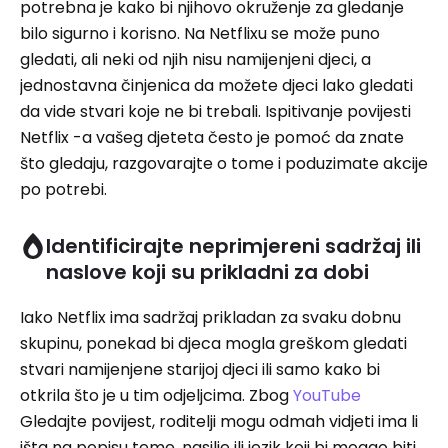
potrebna je kako bi njihovo okruženje za gledanje
bilo sigurno i korisno. Na Netflixu se može puno
gledati, ali neki od njih nisu namijenjeni djeci, a
jednostavna činjenica da možete djeci lako gledati
da vide stvari koje ne bi trebali. Ispitivanje povijesti
Netflix -a vašeg djeteta često je pomoć da znate
što gledaju, razgovarajte o tome i poduzimate akcije
po potrebi.
Identificirajte neprimjereni sadržaj ili
naslove koji su prikladni za dobi
Iako Netflix ima sadržaj prikladan za svaku dobnu
skupinu, ponekad bi djeca mogla greškom gledati
stvari namijenjene starijoj djeci ili samo kako bi
otkrila što je u tim odjeljcima. Zbog
YouTube
Gledajte povijest, roditelji mogu odmah vidjeti ima li
išta na popisu teme, nasilje ili jezik koji bi mogao biti