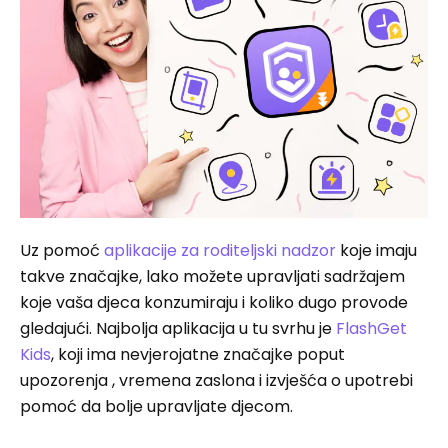
Uz pomoć
aplikacije za roditeljski nadzor
koje imaju
takve značajke, lako možete upravljati sadržajem
koje vaša djeca konzumiraju i koliko dugo provode
gledajući. Najbolja aplikacija u tu svrhu je
FlashGet
Kids
, koji ima nevjerojatne značajke poput
upozorenja , vremena zaslona i izvješća o upotrebi
pomoć da bolje upravljate djecom.