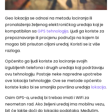
Geo lokacija se odnosi na metodu lociranja ili
pronalaženja željenog elektroničkog uređaja koji je
kompatibilan sa
GPS tehnologija
. Ljudi ga koriste za
prepoznavanje ili procjenu područja na kojem bi
mogao biti prisutan ciljani uređaj. Koristi se iz više
razloga.
Općenito ga ljudi koriste za lociranje svojih
izgubljenih telefona i drugih uređaja koji podržavaju
ovu tehnologiju. Postoje neke napredne upotrebe
ove lokacija tehnologije. Ove se metode općenito
koriste kako bi se smanjila površina uređaja
lokacija
.
Osim GPS-a, uređaj bi trebao imati i WiFi za
neometan rad. Ako željeni uređaj ima mobilnu vezu,
bit će lakše doći do lokacija podataka. Međutim,