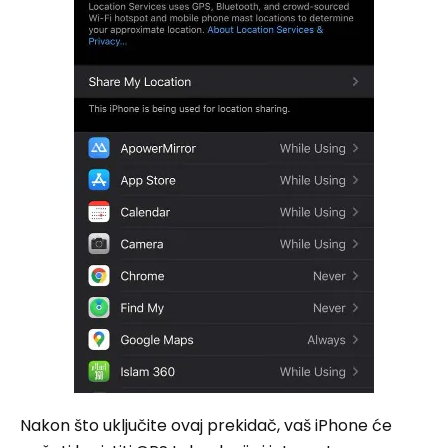
Nakon što uključite ovaj prekidač, vaš iPhone će