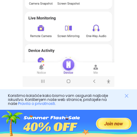
Koristimo kolačiće kako bismo vam osigurali najbolje
Osim toga, na nadzornoj ploči svoje aplikacije dobit
iskustvo. Korištenjem naše web stranice, pristajete na
naše
Pravila o privatnosti
.
ćete izvješća i upozorenja za druge aktivnosti vašeg
djeteta. Samo definirajte svoje parametre i imat
ćete potpunu kontrolu nad uređajem vašeg djeteta.