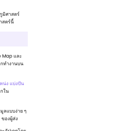
ภูมิศาสตร์
สตร์นี้
le Map และ
งจากทำงานบน
หน่ง แบ่งปัน
วกใน
มูลแบบง่าย ๆ
ของผู้ส่ง
ด จะอัปเดตโดย