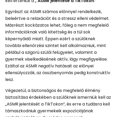
kell érteniük a „
ASMR jelentése a TikTokon
.”
Egyrészt az ASMR számos előnnyel rendelkezik,
beleértve a relaxációt és a stressz elleni védelmet.
Másrészt kockázatos lehet, főleg a nem megfelelő
információknak való kitettség és a túl sok
képernyőidő miatt. Éppen ezért a szülőknek
további ellenőrzési szintet kell alkalmazniuk, mint
például a szigorú szülői felügyelet, valamint a
gyermek viselkedésének aktív, lágy megfigyelése.
Ezáltal az ASMR negatív hatásait az előnyei
ellensúlyozzák, az összbenyomás pedig konstruktív
lesz.
Végezetül, a biztonságos és megfelelő élmény
biztosítása érdekében a szülőknek ismerniük kell az
„ASMR jelentését a TikTokon”, és erre a tudásra kell
támaszkodniuk gyermekeik expozíciójának