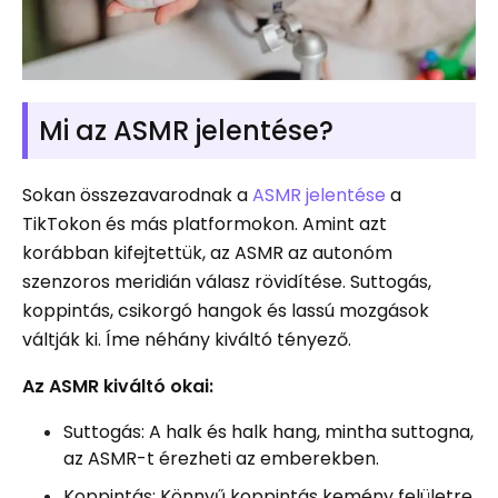
Mi az ASMR jelentése?
Sokan összezavarodnak a
ASMR jelentése
a
TikTokon és más platformokon. Amint azt
korábban kifejtettük, az ASMR az autonóm
szenzoros meridián válasz rövidítése. Suttogás,
koppintás, csikorgó hangok és lassú mozgások
váltják ki. Íme néhány kiváltó tényező.
Az ASMR kiváltó okai:
Suttogás: A halk és halk hang, mintha suttogna,
az ASMR-t érezheti az emberekben.
Koppintás: Könnyű koppintás kemény felületre,