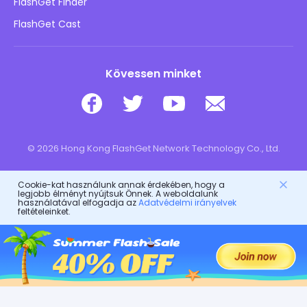
FlashGet Finder
Ne adja el az adataimat
Letöltés
FlashGet Cast
Kövessen minket
© 2026 Hong Kong FlashGet Network Technology Co., Ltd.
Cookie-kat használunk annak érdekében, hogy a
legjobb élményt nyújtsuk Önnek. A weboldalunk
használatával elfogadja az
Adatvédelmi irányelvek
feltételeinket.