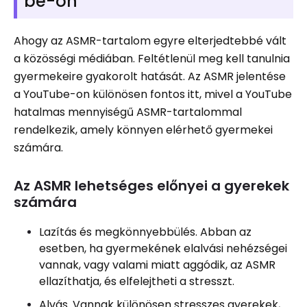
be-on
Ahogy az ASMR-tartalom egyre elterjedtebbé vált
a közösségi médiában. Feltétlenül meg kell tanulnia
gyermekeire gyakorolt ​​hatását. Az ASMR jelentése
a YouTube-on különösen fontos itt, mivel a YouTube
hatalmas mennyiségű ASMR-tartalommal
rendelkezik, amely könnyen elérhető gyermekei
számára.
Az ASMR lehetséges előnyei a gyerekek
számára
Lazítás és megkönnyebbülés. Abban az
esetben, ha gyermekének elalvási nehézségei
vannak, vagy valami miatt aggódik, az ASMR
ellazíthatja, és elfelejtheti a stresszt.
Alvás. Vannak különösen stresszes gyerekek,