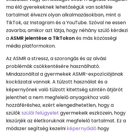
ma élő gyerekeknek lehetőségük van sokféle
tartalmat élvezni olyan alkalmazásokban, mint a
TikTok, az Instagram és a YouTube. Szóval ne essen
zavarba, amikor azt látja, hogy néhány szülő kérdezi
a
ASMR jelentése a TikTokon
és más közösségi
média platformokon.
Az ASMR a stressz, a szorongás és az alvási
problémák csökkentésére használható.
Mindazonáltal a gyermekek ASMR-expozíciójának
kockázatai vannak. A túlzott használat és a
képernyőnek való túlzott kitettség szintén átjárót
jelenthet a nem megfelelő anyagokhoz való
hozzáféréshez, ezért elengedhetetlen, hogy a
szülők
szülői felügyelet
gyermekeik eszközein, hogy
kiszűrjék az életkoruknak megfelelő tartalmat. Ez a
módszer segítség kezelni
képernyőidő
hogy