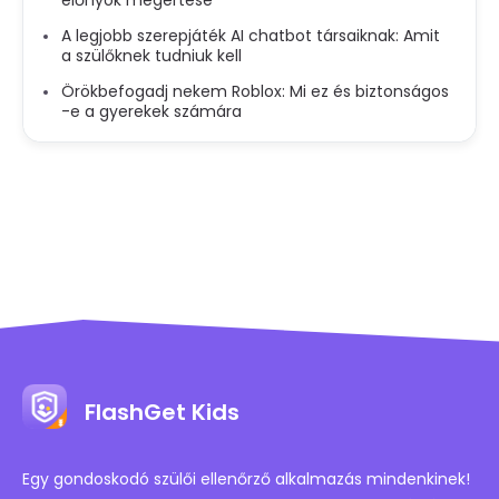
A legjobb szerepjáték AI chatbot társaiknak: Amit
a szülőknek tudniuk kell
Örökbefogadj nekem Roblox: Mi ez és biztonságos
-e a gyerekek számára
FlashGet Kids
Egy gondoskodó szülői ellenőrző alkalmazás mindenkinek!