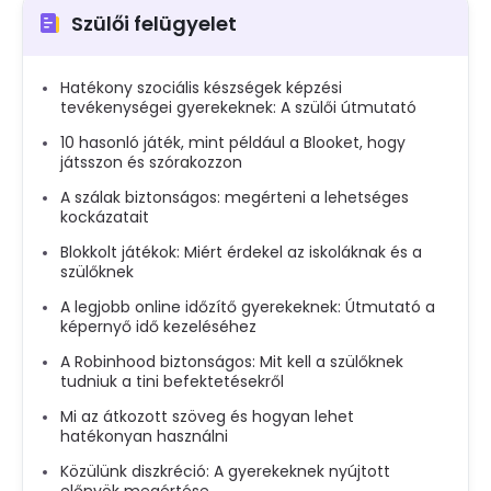
Szülői felügyelet
Hatékony szociális készségek képzési
tevékenységei gyerekeknek: A szülői útmutató
10 hasonló játék, mint például a Blooket, hogy
játsszon és szórakozzon
A szálak biztonságos: megérteni a lehetséges
kockázatait
Blokkolt játékok: Miért érdekel az iskoláknak és a
szülőknek
A legjobb online időzítő gyerekeknek: Útmutató a
képernyő idő kezeléséhez
A Robinhood biztonságos: Mit kell a szülőknek
tudniuk a tini befektetésekről
Mi az átkozott szöveg és hogyan lehet
hatékonyan használni
Közülünk diszkréció: A gyerekeknek nyújtott
előnyök megértése