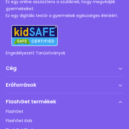
Ez egy online asszisztens a szülőknek, hogy megvédjék
gyermekeiket.
Ez egy digitális testőr a gyermekek egészséges életéért.
Engedélyezett Tanúsítványok
Cég
Szolgáltatási feltételek
Erőforrások
Végfelhasználói licencszerződés
Súgóközpont
DMCA irányelv
FlashGet termékek
Hogyan
Adatvédelmi irányelvek
FlashGet
Blog
FlashGet Kids
Hirdetési irányelvek
Gyermekek online biztonsága