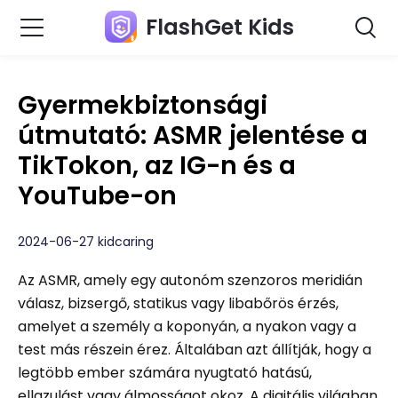
FlashGet Kids
Gyermekbiztonsági
útmutató: ASMR jelentése a
TikTokon, az IG-n és a
YouTube-on
2024-06-27 kidcaring
Az ASMR, amely egy autonóm szenzoros meridián
válasz, bizsergő, statikus vagy libabőrös érzés,
amelyet a személy a koponyán, a nyakon vagy a
test más részein érez. Általában azt állítják, hogy a
legtöbb ember számára nyugtató hatású,
ellazulást vagy álmosságot okoz. A digitális világban