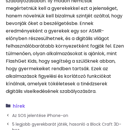
szabályozásában. Ily módon nemcsak
megértetniük kell a gyerekekkel ezt a jelenséget,
hanem növelniük kell bizalmuk szintjét azáltal, hogy
bevonják őket a beszélgetésbe. Ennek
eredményeként a gyerekek egy sor ASMR-
előnyben részesülhetnek, és a digitális világot
felhasználóbarátabb környezetként fogják fel. Ezen
túlmenően, olyan alkalmazásokat is ajánlok, mint
FlashGet Kids, hogy segítség a szülőknek abban,
hogy gyermekeiket rendben tartsák. Ezek az
alkalmazások figyelési és korlátozó funkciókat
kínálnak, amelyek tökéletesek a tinédzserek
digitális viselkedésének szabályozására.
hírek
Az SOS jelentése iPhone-on
5 legjobb gyerekbarát játék, hasonló a Block Craft 3D-
hez