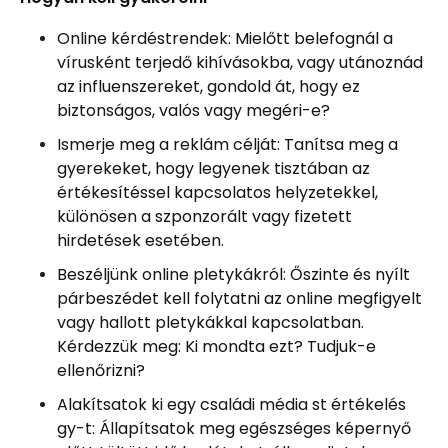
Online kérdéstrendek: Mielőtt belefognál a
vírusként terjedő kihívásokba, vagy utánoznád
az influenszereket, gondold át, hogy ez
biztonságos, valós vagy megéri-e?
Ismerje meg a reklám célját: Tanítsa meg a
gyerekeket, hogy legyenek tisztában az
értékesítéssel kapcsolatos helyzetekkel,
különösen a szponzorált vagy fizetett
hirdetések esetében.
Beszéljünk online pletykákról: Őszinte és nyílt
párbeszédet kell folytatni az online megfigyelt
vagy hallott pletykákkal kapcsolatban.
Kérdezzük meg: Ki mondta ezt? Tudjuk-e
ellenőrizni?
Alakítsatok ki egy családi média st értékelés
gy-t: Állapítsatok meg egészséges képernyő