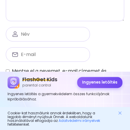
Mentse el a nevemet, e-mail címemet és
webhelyemet ebben a böngészőben a
FlashGet Kids
Ingyenes letöltés
következő hozzászóláshoz.
parental control
Ingyenes letöltés a gyermekvédelem összes funkciójának
kipróbálásához.
Cookie-kat használunk annak érdekében, hogy a
legjobb élményt nyújtsuk Önnek. A weboldalunk
használatával elfogadja az
Adatvédelmi irányelvek
feltételeinket.
Szülői felügyelet