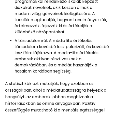
programokkal rendelkező iskolák képzett
diákokat nevelnek, akik készen állnak a
modern világ igényeinek kielégítésére. A
tanulók megtanulják, hogyan tanulmányozzák,
értelmezzék, fejezzék ki és értékeljék a
különböző nézőpontokat.
A társadalomról: A média lite értékelés
társadalom kevésbé lesz polarizált, és kevésbé
lesz félretájékozva. A media-lite értékelés
emberek aktívan részt vesznek a
demokráciában, és a médiát használják a
hatalom kordában segítség .
A statisztikák azt mutatják, hogy azokban az
országokban, ahol a médiatudatosságra helyezik a
hangsúlyt, az emberek jobban megbíznak a
hírforrásokban és online anyagokban. Pozitív
összefüggés mutatható ki a mentális egészséggel