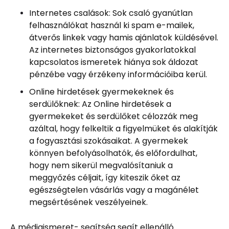
Internetes csalások: Sok csaló gyanútlan
felhasználókat használ ki spam e-mailek,
átverős linkek vagy hamis ajánlatok küldésével.
Az internetes biztonságos gyakorlatokkal
kapcsolatos ismeretek hiánya sok áldozat
pénzébe vagy érzékeny információiba kerül.
Online hirdetések gyermekeknek és
serdülőknek: Az Online hirdetések a
gyermekeket és serdülőket célozzák meg
azáltal, hogy felkeltik a figyelmüket és alakítják
a fogyasztási szokásaikat. A gyermekek
könnyen befolyásolhatók, és előfordulhat,
hogy nem sikerül megvalósítaniuk a
meggyőzés céljait, így kiteszik őket az
egészségtelen vásárlás vagy a magánélet
megsértésének veszélyeinek.
A médiaismeret- segítség segít ellenálló