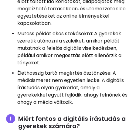
előtt töltött idő korlátokat, állapodjatok meg
megbízható forrásokban, és ütemezzetek be
egyeztetéseket az online élményekkel
kapcsolatban.
Mutass példát okos szokásokra: A gyerekek
szeretik utánozni a szüleiket, amikor példát
mutatnak a felelős digitális viselkedésben,
például amikor megosztás előtt ellenőrzik a
tényeket.
Élethosszig tartó megértés ösztönzése: A
médiaismeret nem egyetlen lecke. A digitális
írástudás olyan gyakorlat, amely a
gyerekekkel együtt fejlődik, ahogy felnőnek és
ahogy a média változik.
Miért fontos a digitális írástudás a
gyerekek számára?