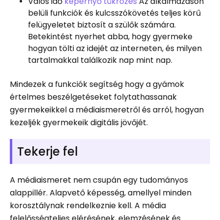
Valós idő
képernyő tükrözés
Az alkalmazáson
belüli funkciók és kulcsszókövetés teljes körű
felügyeletet biztosít a szülők számára.
Betekintést nyerhet abba, hogy gyermeke
hogyan tölti az idejét az interneten, és milyen
tartalmakkal találkozik nap mint nap.
Mindezek a funkciók segítség hogy a gyámok
értelmes beszélgetéseket folytathassanak
gyermekeikkel a médiaismeretről és arról, hogyan
kezeljék gyermekeik digitális jövőjét.
Tekerje fel
A médiaismeret nem csupán egy tudományos
alappillér. Alapvető képesség, amellyel minden
korosztálynak rendelkeznie kell. A média
felelősségteljes elérésének, elemzésének és