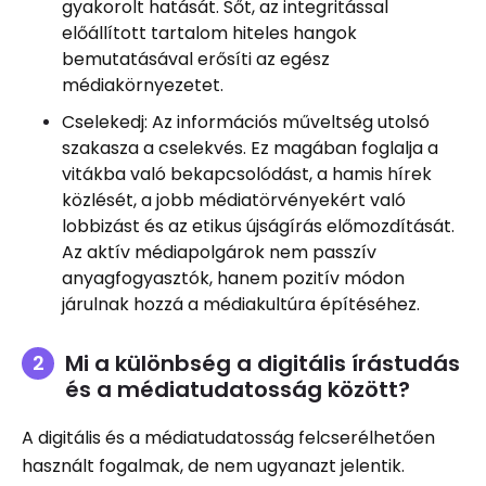
gyakorolt ​​hatását. Sőt, az integritással
előállított tartalom hiteles hangok
bemutatásával erősíti az egész
médiakörnyezetet.
Cselekedj: Az információs műveltség utolsó
szakasza a cselekvés. Ez magában foglalja a
vitákba való bekapcsolódást, a hamis hírek
közlését, a jobb médiatörvényekért való
lobbizást és az etikus újságírás előmozdítását.
Az aktív médiapolgárok nem passzív
anyagfogyasztók, hanem pozitív módon
járulnak hozzá a médiakultúra építéséhez.
Mi a különbség a digitális írástudás
és a médiatudatosság között?
A digitális és a médiatudatosság felcserélhetően
használt fogalmak, de nem ugyanazt jelentik.