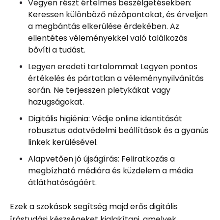
Vegyen részt értelmes beszélgetésekben:
Keressen különböző nézőpontokat, és érveljen
a megbántás elkerülése érdekében. Az
ellentétes véleményekkel való találkozás
bővíti a tudást.
Legyen eredeti tartalommal: Legyen pontos
értékelés és pártatlan a véleménynyilvánítás
során. Ne terjesszen pletykákat vagy
hazugságokat.
Digitális higiénia: Védje online identitását
robusztus adatvédelmi beállítások és a gyanús
linkek kerülésével.
Alapvetően jó újságírás: Feliratkozás a
megbízható médiára és küzdelem a média
átláthatóságáért.
Ezek a szokások segítség majd erős digitális
írástudási készségeket kialakítani, amelyek