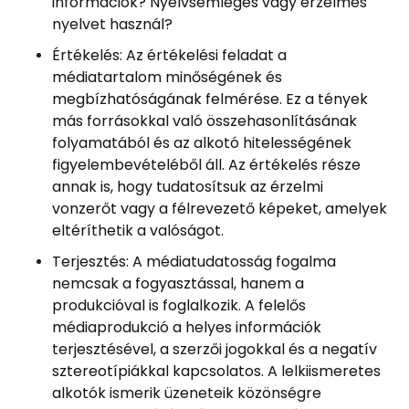
információk? Nyelvsemleges vagy érzelmes
nyelvet használ?
Értékelés: Az értékelési feladat a
médiatartalom minőségének és
megbízhatóságának felmérése. Ez a tények
más forrásokkal való összehasonlításának
folyamatából és az alkotó hitelességének
figyelembevételéből áll. Az értékelés része
annak is, hogy tudatosítsuk az érzelmi
vonzerőt vagy a félrevezető képeket, amelyek
eltéríthetik a valóságot.
Terjesztés: A médiatudatosság fogalma
nemcsak a fogyasztással, hanem a
produkcióval is foglalkozik. A felelős
médiaprodukció a helyes információk
terjesztésével, a szerzői jogokkal és a negatív
sztereotípiákkal kapcsolatos. A lelkiismeretes
alkotók ismerik üzeneteik közönségre