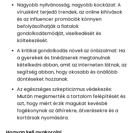
Nagyobb nyilvánosság, nagyobb kockázat: A
vírusként terjedő trendek, az online kihívások
és az influencer promóciók könnyen
befolyásolhatják a fiatalok
gondolkodásmódját, viselkedését és
költekezését.
A kritikai gondolkodás növeli az önbizalmat: Ha
a gyerekek és tinédzserek megtanulnak
kételkedni abban, amit az interneten látnak, az
segítség abban, hogy okosabb és önállóbb
döntéseket hozzanak.
Az egészséges szkepticizmus védekezés:
Miután megismerték a tartalom felépítését és
azt, hogy miért érzik magukat kevésbé
fogékonynak az álhírekre, átverésekre és a
kortársak nyomására.
Hogyan kell gyakorolni