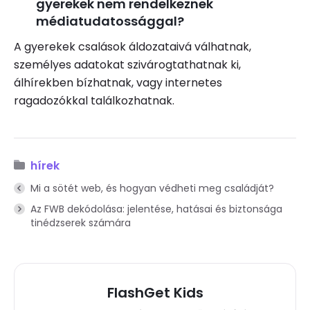
gyerekek nem rendelkeznek
médiatudatossággal?
A gyerekek csalások áldozataivá válhatnak,
személyes adatokat szivárogtathatnak ki,
álhírekben bízhatnak, vagy internetes
ragadozókkal találkozhatnak.
hírek
Mi a sötét web, és hogyan védheti meg családját?
Az FWB dekódolása: jelentése, hatásai és biztonsága
tinédzserek számára
FlashGet Kids