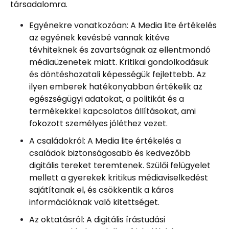
társadalomra.
Egyénekre vonatkozóan: A Media lite értékelés
az egyének kevésbé vannak kitéve
tévhiteknek és zavartságnak az ellentmondó
médiaüzenetek miatt. Kritikai gondolkodásuk
és döntéshozatali képességük fejlettebb. Az
ilyen emberek hatékonyabban értékelik az
egészségügyi adatokat, a politikát és a
termékekkel kapcsolatos állításokat, ami
fokozott személyes jóléthez vezet.
A családokról: A Media lite értékelés a
családok biztonságosabb és kedvezőbb
digitális tereket teremtenek. Szülői felügyelet
mellett a gyerekek kritikus médiaviselkedést
sajátítanak el, és csökkentik a káros
információknak való kitettséget.
Az oktatásról: A digitális írástudási