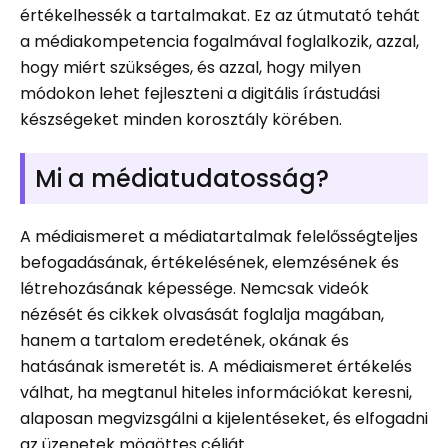
értékelhessék a tartalmakat. Ez az útmutató tehát
a médiakompetencia fogalmával foglalkozik, azzal,
hogy miért szükséges, és azzal, hogy milyen
módokon lehet fejleszteni a digitális írástudási
készségeket minden korosztály körében.
Mi a médiatudatosság?
A médiaismeret a médiatartalmak felelősségteljes
befogadásának, értékelésének, elemzésének és
létrehozásának képessége. Nemcsak videók
nézését és cikkek olvasását foglalja magában,
hanem a tartalom eredetének, okának és
hatásának ismeretét is. A médiaismeret értékelés
válhat, ha megtanul hiteles információkat keresni,
alaposan megvizsgálni a kijelentéseket, és elfogadni
az üzenetek mögöttes célját.