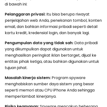
di bawah ini:
Pelanggaran privasi:
Itu bisa berupa riwayat
penjelajahan web Anda, penekanan tombol, konten
email, dan bahkan informasi pribadi seperti detail
kartu kredit, kredensial login, dan banyak lagi.
Pengumpulan data yang tidak sah:
Data pribadi
yang dikumpulkan dapat digunakan untuk
menghasilkan peringkat iklan bertarget, dijual ke
entitas pihak ketiga, atau bahkan digunakan untuk
tujuan jahat.
Masalah kinerja sistem:
Program spyware
menghabiskan sumber daya sistem yang besar
seperti memori atau CPU iPhone Anda sehingga
memperlambat kinerjanya.
Risiko keamanan:
Spyware mencakup beberapa