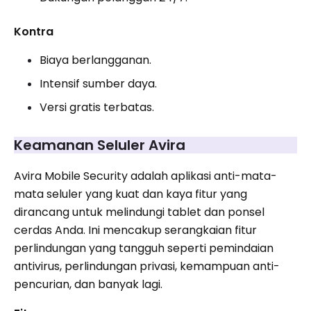
Kontra
Biaya berlangganan.
Intensif sumber daya.
Versi gratis terbatas.
Keamanan Seluler Avira
Avira Mobile Security adalah aplikasi anti-mata-
mata seluler yang kuat dan kaya fitur yang
dirancang untuk melindungi tablet dan ponsel
cerdas Anda. Ini mencakup serangkaian fitur
perlindungan yang tangguh seperti pemindaian
antivirus, perlindungan privasi, kemampuan anti-
pencurian, dan banyak lagi.