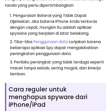
tanda yang perlu dipertimbangkan:
Pengurasan Baterai yang Tidak Dapat
Dijelaskan. Jika baterai iPhone Anda terkuras
dengan cepat, mungkin itu adalah aplikasi
spyware yang berjalan di latar belakang.
Tiba-tiba
Penggunaan data
Lonjakan karena
beberapa aplikasi Spy dapat mengakibatkan
peningkatan penggunaan data.
Perilaku perangkat yang tidak terduga seperti
macet tanpa sebab, sering mogok, dan kinerja
lamban.
Cara reguler untuk
menghapus spyware dari
iPhone/iPad