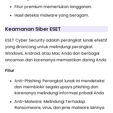
Fitur premium memerlukan langganan.
Hasil deteksi malware yang beragam.
Keamanan Siber ESET
ESET Cyber ​​Security adalah perangkat lunak efektif
yang dirancang untuk melindungi perangkat
Windows, Android, atau Mac Anda dari berbagai
ancaman dan karenanya memastikan daring Anda.
Fitur
Anti-Phishing: Perangkat lunak ini mendeteksi
dan memblokir segala upaya phishing dan
karenanya melindungi informasi pribadi Anda
Anti-Malware: Melindungi Terhadap
Ransomware, virus, dan jenis malware lainnya.