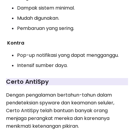
Dampak sistem minimal.
Mudah digunakan.
Pembaruan yang sering.
Kontra
Pop-up notifikasi yang dapat mengganggu.
Intensif sumber daya.
Certo AntiSpy
Dengan pengalaman bertahun-tahun dalam
pendeteksian spyware dan keamanan seluler,
Certo AntiSpy telah bantuan banyak orang
menjaga perangkat mereka dan karenanya
menikmati ketenangan pikiran.