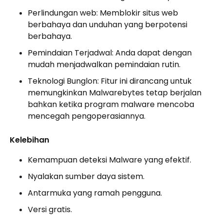
Perlindungan web: Memblokir situs web
berbahaya dan unduhan yang berpotensi
berbahaya.
Pemindaian Terjadwal: Anda dapat dengan
mudah menjadwalkan pemindaian rutin.
Teknologi Bunglon: Fitur ini dirancang untuk
memungkinkan Malwarebytes tetap berjalan
bahkan ketika program malware mencoba
mencegah pengoperasiannya.
Kelebihan
Kemampuan deteksi Malware yang efektif.
Nyalakan sumber daya sistem.
Antarmuka yang ramah pengguna.
Versi gratis.