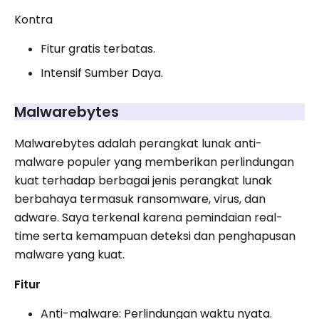
Kontra
Fitur gratis terbatas.
Intensif Sumber Daya.
Malwarebytes
Malwarebytes adalah perangkat lunak anti-
malware populer yang memberikan perlindungan
kuat terhadap berbagai jenis perangkat lunak
berbahaya termasuk ransomware, virus, dan
adware. Saya terkenal karena pemindaian real-
time serta kemampuan deteksi dan penghapusan
malware yang kuat.
Fitur
Anti-malware: Perlindungan waktu nyata.