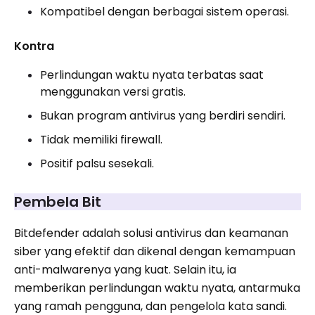
Kompatibel dengan berbagai sistem operasi.
Kontra
Perlindungan waktu nyata terbatas saat
menggunakan versi gratis.
Bukan program antivirus yang berdiri sendiri.
Tidak memiliki firewall.
Positif palsu sesekali.
Pembela Bit
Bitdefender adalah solusi antivirus dan keamanan
siber yang efektif dan dikenal dengan kemampuan
anti-malwarenya yang kuat. Selain itu, ia
memberikan perlindungan waktu nyata, antarmuka
yang ramah pengguna, dan pengelola kata sandi.