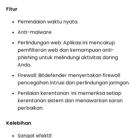
Fitur
Pemindaian waktu nyata.
Anti-malware.
Perlindungan web: Aplikasi ini mencakup
pemfilteran web dan kemampuan anti-
phishing untuk melindungi aktivitas daring
Anda.
Firewall: Bitdefender menyertakan firewall
pencegahan intrusi dan perlindungan jaringan.
Penilaian kerentanan: Ini memeriksa setiap
kerentanan sistem dan menawarkan saran
perbaikan.
Kelebihan
Sangat efektif.