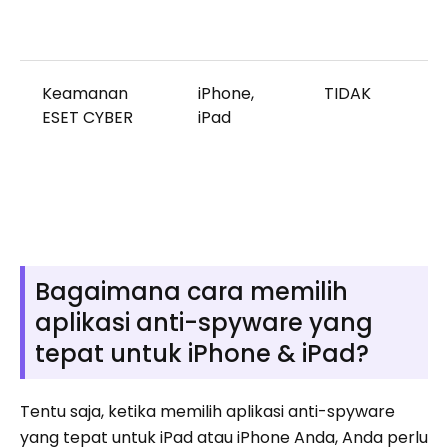
d
ap
Keamanan
iPhone,
TIDAK
G
ESET CYBER
iPad
d
p
d
ap
Bagaimana cara memilih
aplikasi anti-spyware yang
tepat untuk iPhone & iPad?
Tentu saja, ketika memilih aplikasi anti-spyware
yang tepat untuk iPad atau iPhone Anda, Anda perlu