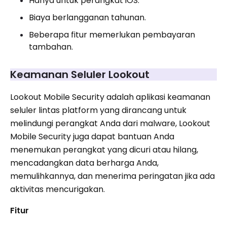
Hanya untuk perangkat iOS.
Biaya berlangganan tahunan.
Beberapa fitur memerlukan pembayaran
tambahan.
Keamanan Seluler Lookout
Lookout Mobile Security adalah aplikasi keamanan
seluler lintas platform yang dirancang untuk
melindungi perangkat Anda dari malware, Lookout
Mobile Security juga dapat bantuan Anda
menemukan perangkat yang dicuri atau hilang,
mencadangkan data berharga Anda,
memulihkannya, dan menerima peringatan jika ada
aktivitas mencurigakan.
Fitur