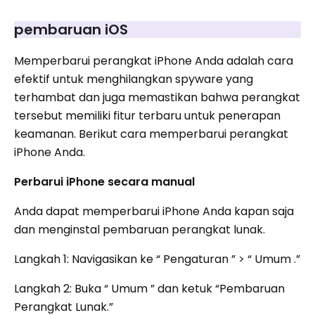
pembaruan iOS
Memperbarui perangkat iPhone Anda adalah cara
efektif untuk menghilangkan spyware yang
terhambat dan juga memastikan bahwa perangkat
tersebut memiliki fitur terbaru untuk penerapan
keamanan. Berikut cara memperbarui perangkat
iPhone Anda.
Perbarui iPhone secara manual
Anda dapat memperbarui iPhone Anda kapan saja
dan menginstal pembaruan perangkat lunak.
Langkah 1: Navigasikan ke “ Pengaturan ” > “ Umum .”
Langkah 2: Buka “ Umum ” dan ketuk “Pembaruan
Perangkat Lunak.”