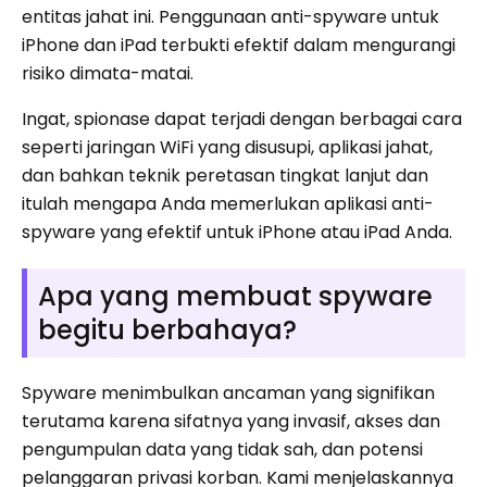
entitas jahat ini. Penggunaan anti-spyware untuk
iPhone dan iPad terbukti efektif dalam mengurangi
risiko dimata-matai.
Ingat, spionase dapat terjadi dengan berbagai cara
seperti jaringan WiFi yang disusupi, aplikasi jahat,
dan bahkan teknik peretasan tingkat lanjut dan
itulah mengapa Anda memerlukan aplikasi anti-
spyware yang efektif untuk iPhone atau iPad Anda.
Apa yang membuat spyware
begitu berbahaya?
Spyware menimbulkan ancaman yang signifikan
terutama karena sifatnya yang invasif, akses dan
pengumpulan data yang tidak sah, dan potensi
pelanggaran privasi korban. Kami menjelaskannya