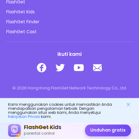
Kebijakan Privasi
FlashGet
Blog
FlashGet Kids
Kebijakan Periklanan
Keamanan Daring Anak
FlashGet Finder
Jangan Jual Info Saya
Unduh
FlashGet Cast
Ikuti kami
© 2026 Hong Kong FlashGet Network Technology Co., Ltd.
Kami menggunakan cookies untuk memastikan Anda
mendapatkan pengalaman terbaik. Dengan
menggunakan situs web kami, Anda menyetujui
Kebijakan Privasi
kami.
FlashGet Kids
Unduhan gratis
parental control