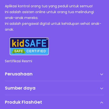
Aplikasi kontrol orang tua yang peduli untuk semua!
Ini adalah asisten online untuk orang tua melindungi
anak-anak mereka.
Ini adalah pengawal digital untuk kehidupan sehat anak-
anak.
Sertifikasi Resmi
Perusahaan
Syarat dan Ketentuan
Sumber daya
Perjanjian Lisensi Pengguna Akhir
Pusat Bantuan
Kebijakan DMCA
Produk FlashGet
Cara