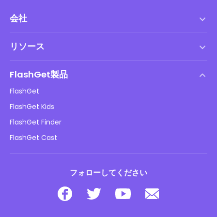
会社
利用規約
リソース
エンドユーザーライセンス契約
ヘルプセンター
DMCAポリシー
FlashGet製品
やり方
プライバシーポリシー
FlashGet
ブログ
FlashGet Kids
広告ポリシー
子供のオンラインの安全性
FlashGet Finder
私の情報を販売しないでください
ダウンロード
FlashGet Cast
フォローしてください