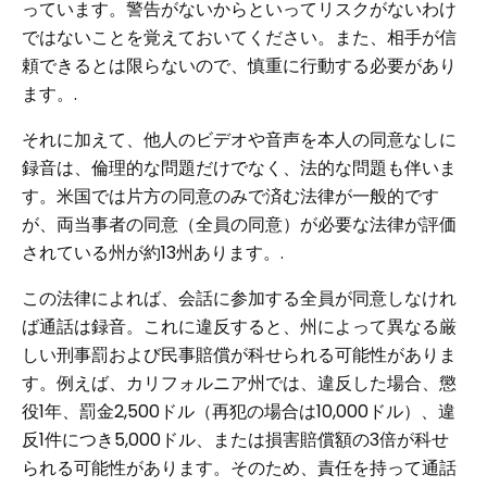
っています。警告がないからといってリスクがないわけ
ではないことを覚えておいてください。また、相手が信
頼できるとは限らないので、慎重に行動する必要があり
ます。.
それに加えて、他人のビデオや音声を本人の同意なしに
録音は、倫理的な問題だけでなく、法的な問題も伴いま
す。米国では片方の同意のみで済む法律が一般的です
が、両当事者の同意（全員の同意）が必要な法律が評価
されている州が約13州あります。.
この法律によれば、会話に参加する全員が同意しなけれ
ば通話は録音。これに違反すると、州によって異なる厳
しい刑事罰および民事賠償が科せられる可能性がありま
す。例えば、カリフォルニア州では、違反した場合、懲
役1年、罰金2,500ドル（再犯の場合は10,000ドル）、違
反1件につき5,000ドル、または損害賠償額の3倍が科せ
られる可能性があります。そのため、責任を持って通話