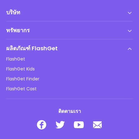
บริษัท
เงื่อนไขการให้บริการ
ทรัพยากร
ข้อตกลงสิทธิ์การใช้งานสำหรับผู้ใช้ปลายทาง
ศูนย์ช่วยเหลือ
นโยบาย DMCA
ผลิตภัณฑ์ FlashGet
วิธี
นโยบายความเป็นส่วนตัว
FlashGet
บล็อก
FlashGet Kids
นโยบายการโฆษณา
ความปลอดภัยของเด็กออนไลน์
FlashGet Finder
อย่าขายข้อมูลของฉัน
ดาวน์โหลด
FlashGet Cast
ติดตามเรา