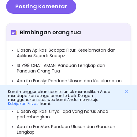
Bimbingan orang tua
Ulasan Aplikasi Scoopz: Fitur, Keselamatan dan
Aplikasi Seperti Scoopz
IS Y99 CHAT AMAN: Panduan Lengkap dan
Panduan Orang Tua
Apa itu Fansly: Panduan Ulasan dan Keselamatan
Lengkap
Kami menggunakan cookies untuk memastikan Anda
mendapatkan pengalaman terbaik. Dengan
Are Amino App Safe: Panduan Tinjauan dan
menggunakan situs web kami, Anda menyetujui
Keselamatan Aplikasi untuk Orang Tua
Kebijakan Privasi
kami.
Ulasan aplikasi sinyal: apa yang harus Anda
pertimbangkan
Apa itu FanVue: Panduan Ulasan dan Gunakan
Lengkap