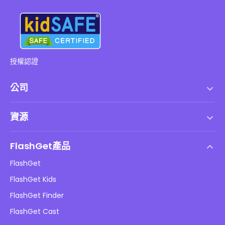
授權認證
公司
服務條款
資源
最終用戶許可協議
幫助中心
DMCA 政策
FlashGet產品
如何
隱私政策
FlashGet
部落格
FlashGet Kids
廣告政策
兒童在線安全
FlashGet Finder
不要出售我的資訊
下載
FlashGet Cast