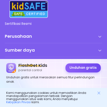
Sertifikasi Resmi
Perusahaan
Syarat dan Ketentuan
Sumber daya
Perjanjian Lisensi Pengguna Akhir
Pusat Bantuan
Kebijakan DMCA
Produk FlashGet
FlashGet Kids
Unduhan gratis
Cara
parental control
Kebijakan Privasi
FlashGet
Blog
Unduhan gratis untuk merasakan semua fitur perlindungan
FlashGet Kids
Kebijakan Periklanan
anak.
Keamanan Daring Anak
FlashGet Finder
Jangan Jual Info Saya
Kami menggunakan cookies untuk memastikan Anda
Unduh
FlashGet Cast
mendapatkan pengalaman terbaik. Dengan
menggunakan situs web kami, Anda menyetujui
Kebijakan Privasi
kami.