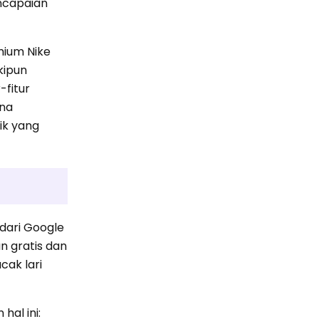
encapaian
mium Nike
kipun
-fitur
ena
ik yang
dari Google
n gratis dan
cak lari
al ini: