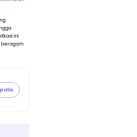
ang
ingga
kasi ini
n beragam
ratis