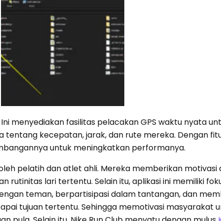
tif. Ini menyediakan fasilitas pelacakan GPS waktu nyata un
entang kecepatan, jarak, dan rute mereka. Dengan fitur 
embangannya untuk meningkatkan performanya.
n oleh pelatih dan atlet ahli. Mereka memberikan motivasi
tinitas lari tertentu. Selain itu, aplikasi ini memiliki foku
engan teman, berpartisipasi dalam tantangan, dan mem
capai tujuan tertentu. Sehingga memotivasi masyarakat u
n pula. Selain itu, Nike Run Club menyatu dengan mulus