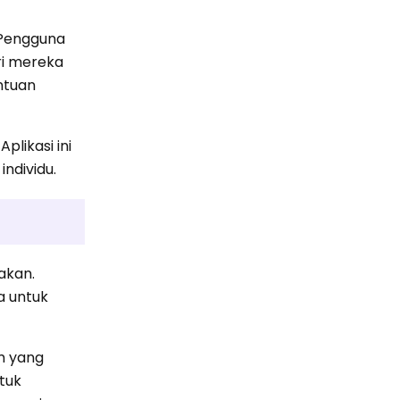
. Pengguna
ri mereka
ntuan
plikasi ini
ndividu.
nakan.
a untuk
am yang
tuk