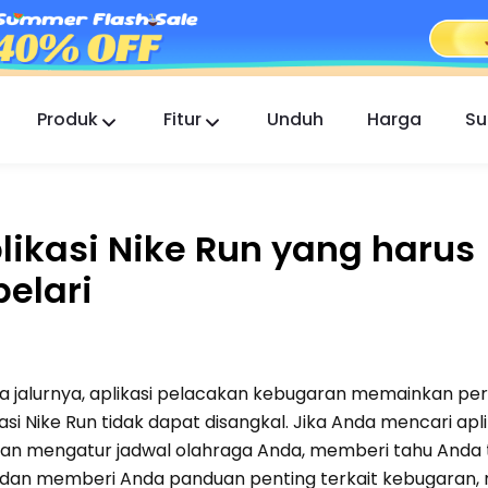
Produk
Fitur
Unduh
Harga
Su
FlashGet Kids
Aplikasi Kontrol Orang Tua yang Peduli untuk
Semua.
likasi Nike Run yang harus
FlashGet Finder
pelari
Keamanan anti-pencurian ponsel Anda,
tanggung jawab kami.
 jalurnya, aplikasi pelacakan kebugaran memainkan pe
si Nike Run tidak dapat disangkal. Jika Anda mencari apl
an mengatur jadwal olahraga Anda, memberi tahu Anda
, dan memberi Anda panduan penting terkait kebugaran,