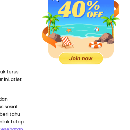
tuk terus
ini, atlet
 dan
s sosial
beri tahu
ntuk tetap
Kesehatan