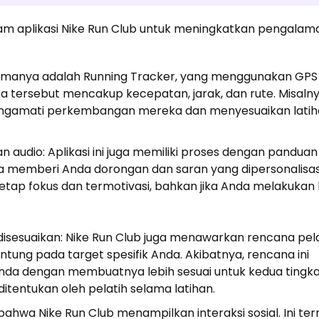
alam aplikasi Nike Run Club untuk meningkatkan pengalam
amanya adalah Running Tracker, yang menggunakan GPS
tersebut mencakup kecepatan, jarak, dan rute. Misalnya, 
engamati perkembangan mereka dan menyesuaikan lati
udio: Aplikasi ini juga memiliki proses dengan panduan 
nnya memberi Anda dorongan dan saran yang dipersonalisasi
etap fokus dan termotivasi, bahkan jika Anda melakukan 
isesuaikan: Nike Run Club juga menawarkan rencana pel
tung pada target spesifik Anda. Akibatnya, rencana ini
da dengan membuatnya lebih sesuai untuk kedua tingk
 ditentukan oleh pelatih selama latihan.
bahwa Nike Run Club menampilkan interaksi sosial. Ini te