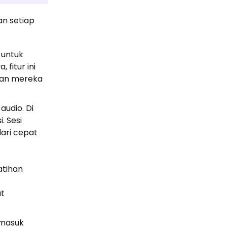
an setiap
 untuk
fitur ini
han mereka
audio. Di
. Sesi
lari cepat
atihan
at
rmasuk