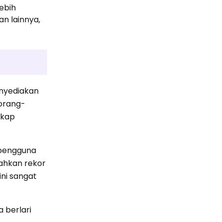
ebih
an lainnya,
enyediakan
 orang-
gkap
 pengguna
ahkan rekor
ini sangat
 berlari