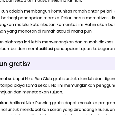
, dan tetap termotivasi selama latihan.
i Nike Run adalah membangun komunitas ramah antar pelari
erbagi pencapaian mereka. Pelari harus memotivasi di
gkan melalui keterlibatan komunitas ini. Hal ini akan ba
han yang monoton di rumah atau di mana pun.
an olahraga lari lebih menyenangkan dan mudah diakses. A
bumbui dan memfasilitasi pencapaian tujuan kebugaran i
un gratis?
kenal sebagai Nike Run Club gratis untuk diunduh dan digu
r tanpa biaya sama sekali. Hal ini memungkinkan penggun
ajuan dan menetapkan tujuan.
nakan Aplikasi Nike Running gratis dapat masuk ke progr
sional untuk mendapatkan saran yang dirancang khusus un