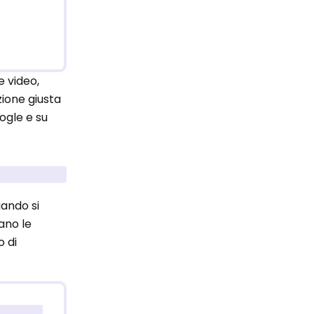
e video,
zione giusta
ogle e su
uando si
iano le
o di