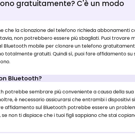
fono gratuitamente? C'è un modo
ne che la clonazione del telefono richieda abbonamenti c
avia, non potrebbero essere più sbagliati. Puoi trovare m
i al Bluetooth mobile per clonare un telefono gratuitamen
o totalmente gratuiti. Quindi sì, puoi fare affidamento su
fono.
on Bluetooth?
th potrebbe sembrare più conveniente a causa della sua
ltre, è necessario assicurarsi che entrambi i dispositivi s
, fare affidamento sul Bluetooth potrebbe essere un proble
e non ti dispiace che i tuoi figli sappiano che stai copiand