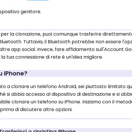
spositivo genitore.
 per la clonazione, puoi comunque trasferire direttament
Bluetooth. Tuttavia, il Bluetooth potrebbe non essere l'op
altre app social. Invece, fare affidamento sull'Account Go
 la tua connessione di rete è un'idea migliore.
u iPhone?
o a clonare un telefono Android, sei piuttosto limitato q
rché si abbia accesso al dispositivo di destinazione e si abb
ibile clonare un telefono su iPhone. Iniziamo con il metod
 prima di discutere altre opzioni.
Trasferisci o ripristina iPhone