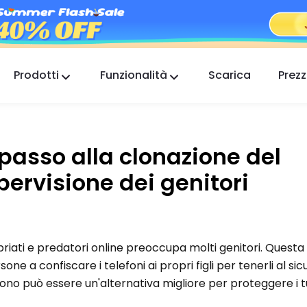
Prodotti
Funzionalità
Scarica
Prezz
FlashGet Kids
Un'app di controllo parentale premurosa per
tutti.
passo alla clonazione del
FlashGet Finder
pervisione dei genitori
La sicurezza antifurto del tuo telefono, la nostra
responsabilità.
priati e predatori online preoccupa molti genitori. Questa
ne a confiscare i telefoni ai propri figli per tenerli al sic
no può essere un'alternativa migliore per proteggere i tuo