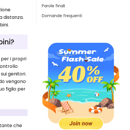
Parole finali
zione
Domande frequenti
 a distanza.
ini.
bini?
 per i propri
controllo
sui genitori.
ando vengono
 figlio per
rtante che