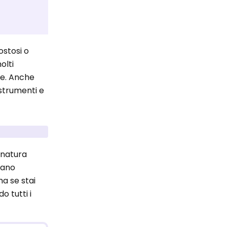
ostosi o
olti
te. Anche
 strumenti e
 natura
iano
ma se stai
o tutti i