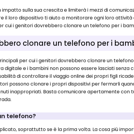
 un impatto sulla sua crescita e limiterà i mezzi di comunica
il loro dispositivo ti aiuto a monitorare ogni loro attività
r cui i genitori dovrebbero clonare un telefono per i bamb
ebbero clonare un telefono per i bam
rincipali per cui i genitori dovrebbero clonare un telefono
 era digitale e i bambini non possono essere lasciati senza 
abilità di controllare il viaggio online dei propri figli ricade 
itori possono clonare i propri dispositivi per fermarli qu
nuti inappropriati. Basta comunicare apertamente con tuo
trada.
un telefono?
icato, soprattutto se è la prima volta. La cosa più impo