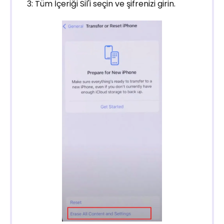
3: Tüm İçeriği Sil'i seçin ve şifrenizi girin.