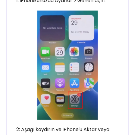
1: iPhone'unuzda Ayarlar > Genel'i açın.
2: Aşağı kaydırın ve iPhone'u Aktar veya