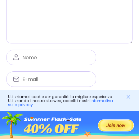
Salva il mio nome, email e sito web in questo
Utilizziamo i cookie per garantirti la migliore esperienza.
Utilizzando il nostro sito web, accetti i nostri
Informativa
browser per la prossima volta che commenterò.
sulla privacy
.