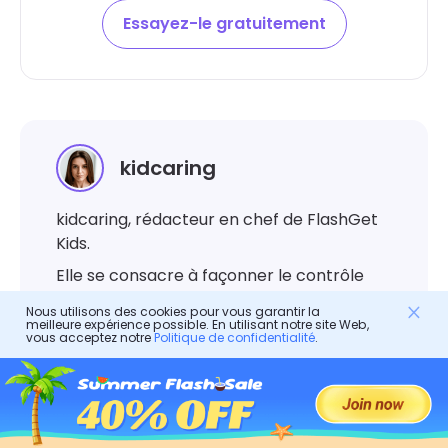
Essayez-le gratuitement
kidcaring
kidcaring, rédacteur en chef de FlashGet
Kids.
Elle se consacre à façonner le contrôle
parental dans le monde numérique. Elle
Nous utilisons des cookies pour vous garantir la
est une experte expérimentée dans le
meilleure expérience possible. En utilisant notre site Web,
vous acceptez notre
Politique de confidentialité
.
secteur de la parentalité et s'est engagée
dans la création de rapports et la
rédaction de différentes applications de
contrôle parental. Au cours des cinq
dernières années, elle a fourni des guides