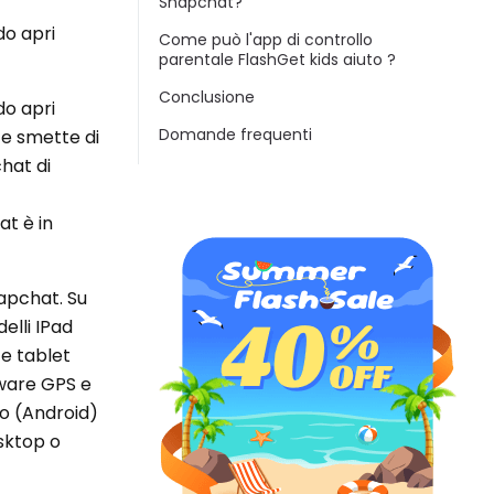
Snapchat?
do apri
Come può l'app di controllo
parentale FlashGet kids aiuto ?
Conclusione
do apri
Domande frequenti
 e smette di
hat di
at è in
napchat. Su
elli IPad
e tablet
dware GPS e
do (Android)
esktop o