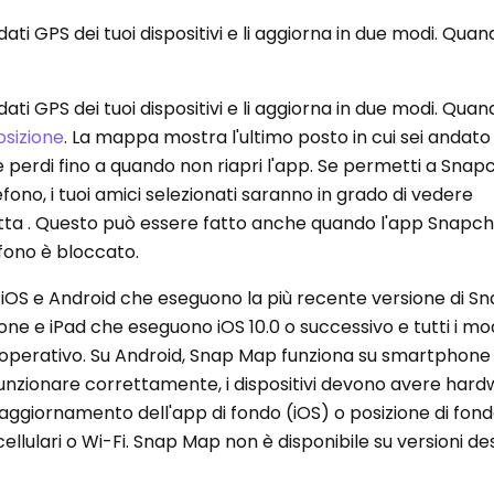
i GPS dei tuoi dispositivi e li aggiorna in due modi. Quan
i GPS dei tuoi dispositivi e li aggiorna in due modi. Quan
osizione
. La mappa mostra l'ultimo posto in cui sei andato
 perdi fino a quando non riapri l'app. Se permetti a Snapc
efono, i tuoi amici selezionati saranno in grado di vedere
etta . Questo può essere fatto anche quando l'app Snapch
efono è bloccato.
 iOS e Android che eseguono la più recente versione di S
hone e iPad che eseguono iOS 10.0 o successivo e tutti i mod
 operativo. Su Android, Snap Map funziona su smartphone 
 funzionare correttamente, i dispositivi devono avere har
, l'aggiornamento dell'app di fondo (iOS) o posizione di fon
 cellulari o Wi-Fi. Snap Map non è disponibile su versioni d