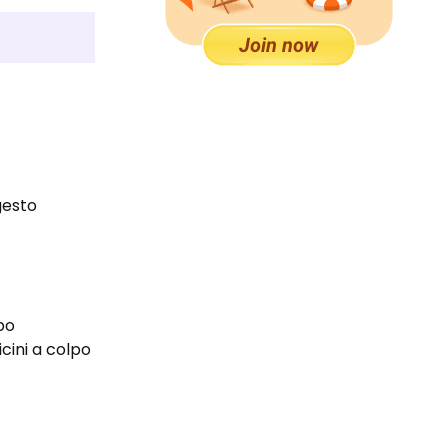
gesto
lpo
icini a colpo