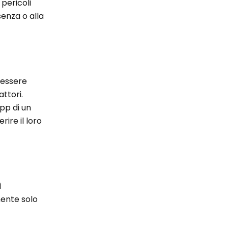
 pericoli
senza o alla
 essere
ttori.
pp di un
ire il loro
i
mente solo