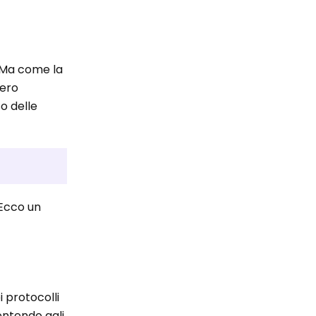
 Ma come la
bero
o delle
 Ecco un
i protocolli
entendo agli