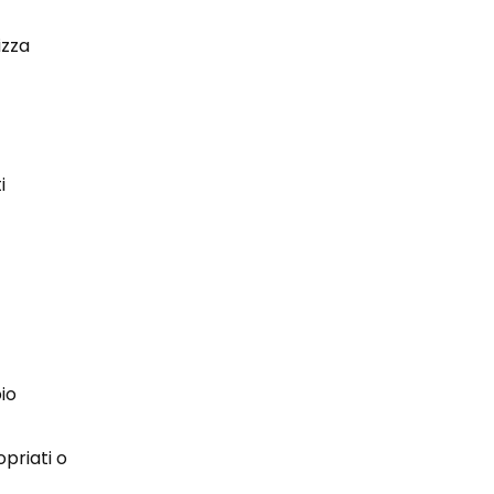
izza
i
pio
priati o