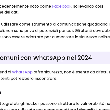
recedentemente noto come
Facebook
, sollevando così
e dei dati.
utilizzare come strumento di comunicazione quotidiana.
li, non sono prive di potenziali pericoli. Gli utenti dovreb
ossono essere adottate per aumentare la sicurezza nell’us
 comuni con WhatsApp nel 2024
-end di
WhatsApp
offre sicurezza, non è esente da difetti.
 utenti potrebbero riscontrare.
e
ttografati, gli hacker possono sfruttare le vulnerabilità ne
può essere utilizzato per compromettere i dispositivi, cons