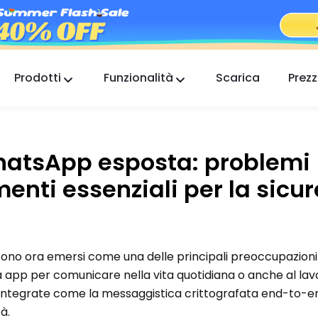
Prodotti
Funzionalità
Scarica
Prezz
FlashGet Kids
Un'app di controllo parentale premurosa per
tutti.
WhatsApp esposta: problemi
FlashGet Finder
enti essenziali per la sicu
La sicurezza antifurto del tuo telefono, la nostra
responsabilità.
sono ora emersi come una delle principali preoccupazion
 app per comunicare nella vita quotidiana o anche al la
 integrate come la messaggistica crittografata end-to-en
à.