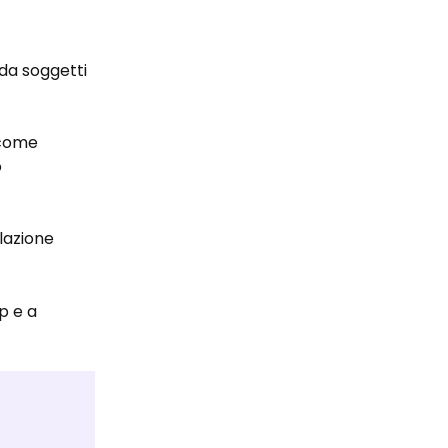
 da soggetti
 come
o
lazione
p e a