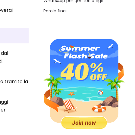
WhatsApp per genitori e figli
overai
Parole finali
 dal
di
lo tramite la
aggi
ver