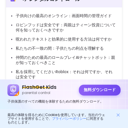
子供向けの最高のオンライン：画面時間の管理ガイド
ロビンフッドは安全です：両親はティーン投資について
何を知っておくべきですか
呪われたテキストと効果的に使用する方法は何ですか
私たちの不一致の間：子供たちの利点を理解する
仲間のための最高のロールプレイAIチャットボット：親
が知っておくべきこと
私を採用してくださいRoblox：それは何ですか、それ
は安全です
誰もが関与し続けるベビーシャワーゲーム
FlashGet Kids
無料ダウンロード
parental control
Zaddy Slangを除去する：意味、使用、トレンド、そ
して親が話す方法
子供保護のすべての機能を体験するための無料ダウンロード。
ソフトコアポルノとは何ですか：親とユーザーが知って
おくべきこと
最高の体験を得るためにCookieを使用しています。当社のウェ
ブサイトを使用することで、
プライバシーポリシー
に同意する
ものとします。
Tumblrセーフモード：オフにする方法、修正、親のヒ