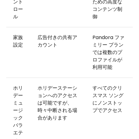
ント
ための高度な
ロー
コンテンツ制
ル
御
家族
広告付きの共有ア
Pandora ファ
設定
カウント
ミリー プラン
では複数のプ
ロファイルが
利用可能
ホリ
ホリデーステーシ
すべてのクリ
デー
ョンへのアクセス
スマス ソング
ミュ
は可能ですが、
にノンストッ
ージ
時々中断される場
プでアクセス
ック
合があります
バラ
エテ