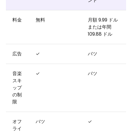
ント
料金
無料
月額 9.99 ドル
または年間
109.88 ドル
広告
✓
バツ
音楽
✓
バツ
スキ
ップ
の制
限
オフ
バツ
✓
ライ