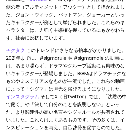
側の者（アルティメット・アウター）として描かれまし
た。ジョン・ウィック、バットマン、ジョーカーといっ
たキャラクターが例として挙げられました。これらのキ
ャラクターは、力強く主導権を握っているにもかかわら
ず、社会に反抗しています。
チクタク
このトレンドにさらなる拍車がかかりました。
2021年までに、#sigmarule や #sigmamale の動画に
は、あまり喋らず、ドラマやグループ活動にも興味のな
いキャラクターが登場しました。BGMはドラマチックな
ものやミステリアスなものが主流でした。これらの動画
によって「シグマ」は脚光を浴びるようになりました。
インスタグラム
そしてX（旧Twitter）では、「沈黙の中
で働く」や「決して自分のことを説明しない」といっ
た、より関連性の高い名言やシグマルールが共有されて
いました。これらはよくあるものです。その多くは、イ
ンスピレーションを与え、自己啓発を促すものでした。