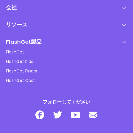
会社
利用規約
リソース
エンドユーザーライセンス契約
ヘルプセンター
DMCAポリシー
FlashGet製品
やり方
プライバシーポリシー
FlashGet
ブログ
FlashGet Kids
広告ポリシー
子供のオンラインの安全性
FlashGet Finder
私の情報を販売しないでください
ダウンロード
FlashGet Cast
フォローしてください