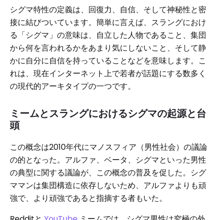
シグマ特性の定義は、回復力、自信、そして神秘性と密
接に結びついています。簡単に言えば、スラングにおけ
る「シグマ」の意味は、自立した人物であること、集団
から何を言われるかをあまり気にしないこと、そして静
かに自分に自信を持っていることなどを意味します。こ
れは、現在インターネット上で若者が話題にする数多く
の現代的アーキタイプの一つです。
ミームとスラングにおけるシグマの起源と台
頭
この概念は2010年代にマノスフィア（男性社会）の議論
の的となった。アルファ、ベータ、シグマといった男性
の典型に関する議論が、この概念の普及を促した。シグ
ママンは集団構造に依存しないため、アルファよりも頑
強で、より頑強であると指摘する者もいた。
Redditと
YouTube
ミームでは、シグマ男性は究極の外