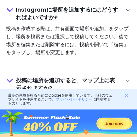
Instagramに場所を追加するにはどうす
ればよいですか?
投稿を作成する際は、共有画面で場所を追加」をタップ
し、場所を検索または選択して投稿してください。後で
場所を編集または削除するには、投稿を開いて「編集」
をタップし、場所を変更します。
投稿に場所を追加すると、マップ上に表
示されますか?
最高の体験を得るためにCookieを使用しています。当社のウェ
はい。場所のタグが付けられた投稿は、その場所をタッ
ブサイトを使用することで、
プライバシーポリシー
に同意する
ものとします。
プすることで表示されます。投稿にアクセスできるユー
ザー向けに、場所ベースのビューやマップに表示されま
す。