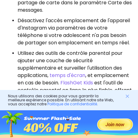
partage de carte dans le paramètre Carte des
messages.
Désactivez l'accès emplacement de l'appareil
d'Instagram via paramètres de votre
téléphone si votre adolescent n'a pas besoin
de partager son emplacement en temps réel.
Utilisez des outils de contrôle parental pour
ajouter une couche de sécurité
supplémentaire et surveiller l'utilisation des
applications,
temps d'écran
, et emplacement
en cas de besoin.
FlashGet Kids
est l'outil de
contrôle parental en ligne le plus fiable, offrant
Nous utilisons des cookies pour vous garantir la
des fonctionnalités telles que le suivi
meilleure expérience possible. En utilisant notre site Web,
emplacement , le géorepérage, limites de
vous acceptez notre
Politique de confidentialité
.
temps d'écran et le blocage des applications.