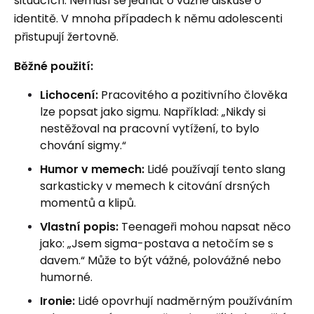
situacích. Nemusí se jednat o vážné diskuse o
identitě. V mnoha případech k němu adolescenti
přistupují žertovně.
Běžné použití:
Lichocení:
Pracovitého a pozitivního člověka
lze popsat jako sigmu. Například: „Nikdy si
nestěžoval na pracovní vytížení, to bylo
chování sigmy.“
Humor v memech:
Lidé používají tento slang
sarkasticky v memech k citování drsných
momentů a klipů.
Vlastní popis:
Teenageři mohou napsat něco
jako: „Jsem sigma-postava a netočím se s
davem.“ Může to být vážné, polovážné nebo
humorné.
Ironie:
Lidé opovrhují nadměrným používáním