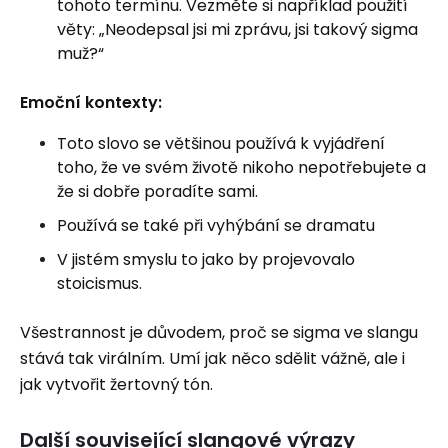
tohoto termínu. Vezměte si například použití
věty: „Neodepsal jsi mi zprávu, jsi takový sigma
muž?“
Emoční kontexty:
Toto slovo se většinou používá k vyjádření
toho, že ve svém životě nikoho nepotřebujete a
že si dobře poradíte sami.
Používá se také při vyhýbání se dramatu
V jistém smyslu to jako by projevovalo
stoicismus.
Všestrannost je důvodem, proč se sigma ve slangu
stává tak virálním. Umí jak něco sdělit vážně, ale i
jak vytvořit žertovný tón.
Další související slangové výrazy