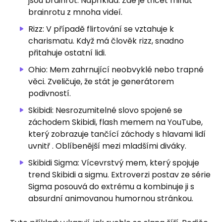
jsou brainrot. Například: Zde je třicet minut
brainrotu z mnoha videí.
Rizz: V případě flirtování se vztahuje k
charismatu. Když má člověk rizz, snadno
přitahuje ostatní lidi.
Ohio: Mem zahrnující neobvyklé nebo trapné
věci. Zveličuje, že stát je generátorem
podivností.
Skibidi: Nesrozumitelné slovo spojené se
záchodem Skibidi, flash memem na YouTube,
který zobrazuje tančící záchody s hlavami lidí
uvnitř . Oblíbenější mezi mladšími diváky.
Skibidi Sigma: Vícevrstvý mem, který spojuje
trend Skibidi a sigmu. Extroverzi postav ze série
Sigma posouvá do extrému a kombinuje ji s
absurdní animovanou humornou stránkou.