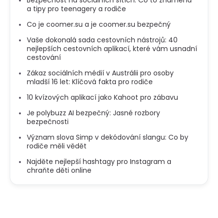
Bezpečnost na sociálních sítích: Co to znamená
a tipy pro teenagery a rodiče
Co je coomer.su a je coomer.su bezpečný
Vaše dokonalá sada cestovních nástrojů: 40
nejlepších cestovních aplikací, které vám usnadní
cestování
Zákaz sociálních médií v Austrálii pro osoby
mladší 16 let: Klíčová fakta pro rodiče
10 kvízových aplikací jako Kahoot pro zábavu
Je polybuzz AI bezpečný: Jasné rozbory
bezpečnosti
Význam slova Simp v dekódování slangu: Co by
rodiče měli vědět
Najděte nejlepší hashtagy pro Instagram a
chraňte děti online