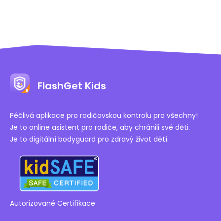
FlashGet Kids
Péčlivá aplikace pro rodičovskou kontrolu pro všechny!
Je to online asistent pro rodiče, aby chránili své děti.
Je to digitální bodyguard pro zdravý život dětí.
Autorizované Certifikace