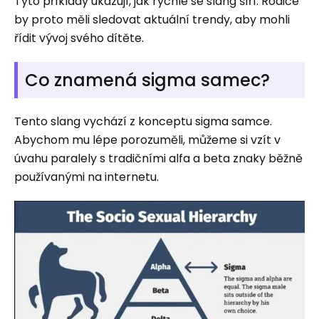
Tyto příklady ukazují, jak rychle se slang šíří. Rodiče
by proto měli sledovat aktuální trendy, aby mohli
řídit vývoj svého dítěte.
Co znamená sigma samec?
Tento slang vychází z konceptu sigma samce.
Abychom mu lépe porozuměli, můžeme si vzít v
úvahu paralely s tradičními alfa a beta znaky běžně
používanými na internetu.