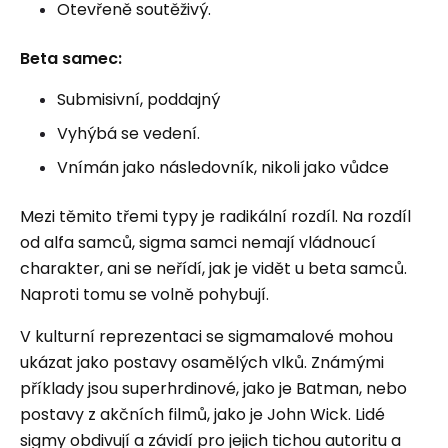
Otevřeně soutěživý.
Beta samec:
Submisivní, poddajný
Vyhýbá se vedení.
Vnímán jako následovník, nikoli jako vůdce
Mezi těmito třemi typy je radikální rozdíl. Na rozdíl
od alfa samců, sigma samci nemají vládnoucí
charakter, ani se neřídí, jak je vidět u beta samců.
Naproti tomu se volně pohybují.
V kulturní reprezentaci se sigmamalové mohou
ukázat jako postavy osamělých vlků. Známými
příklady jsou superhrdinové, jako je Batman, nebo
postavy z akčních filmů, jako je John Wick. Lidé
sigmy obdivují a závidí pro jejich tichou autoritu a