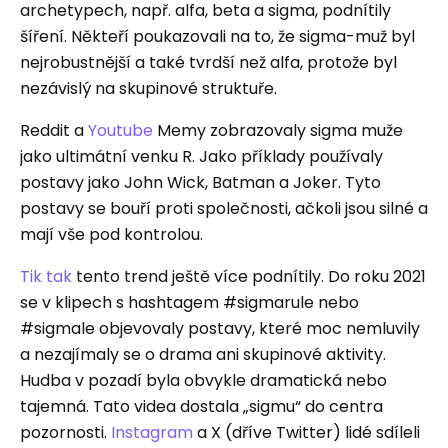
archetypech, např. alfa, beta a sigma, podnítily
šíření. Někteří poukazovali na to, že sigma-muž byl
nejrobustnější a také tvrdší než alfa, protože byl
nezávislý na skupinové struktuře.
Reddit a
Youtube
Memy zobrazovaly sigma muže
jako ultimátní venku R. Jako příklady používaly
postavy jako John Wick, Batman a Joker. Tyto
postavy se bouří proti společnosti, ačkoli jsou silné a
mají vše pod kontrolou.
Tik tak
tento trend ještě více podnítily. Do roku 2021
se v klipech s hashtagem #sigmarule nebo
#sigmale objevovaly postavy, které moc nemluvily
a nezajímaly se o drama ani skupinové aktivity.
Hudba v pozadí byla obvykle dramatická nebo
tajemná. Tato videa dostala „sigmu“ do centra
pozornosti.
Instagram
a X (dříve Twitter) lidé sdíleli