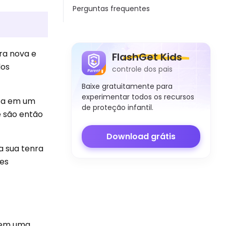
Perguntas frequentes
ra nova e
FlashGet Kids
dos
controle dos pais
Baixe gratuitamente para
experimentar todos os recursos
ita em um
de proteção infantil.
e são então
Download grátis
 a sua tenra
des
a em uma