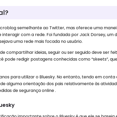
al?
icroblog semelhante ao Twitter, mas oferece uma manei
e interagir com a rede. Foi fundada por Jack Dorsey, um 
desejava uma rede mais focada no usuário.
de compartilhar ideias, seguir ou ser seguido deve ser fe
você pode redigir postagens conhecidas como “skeets”, qu
 anos para utilizar o Bluesky. No entanto, tendo em conta
 de alguma orientação dos pais relativamente às ativida
idas de segurança online .
luesky
ificação importante sobre o Bluesky é que ele se basei