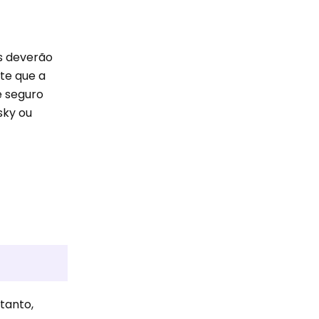
os deverão
te que a
e seguro
sky ou
tanto,