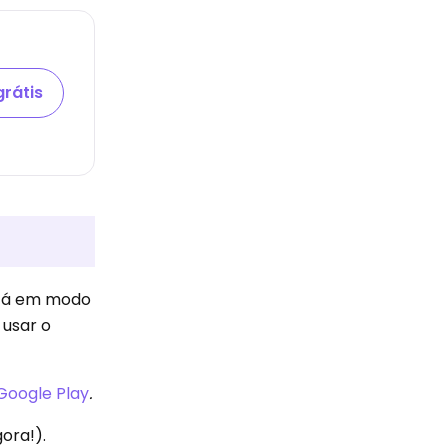
rátis
está em modo
 usar o
Google Play
.
ora!).