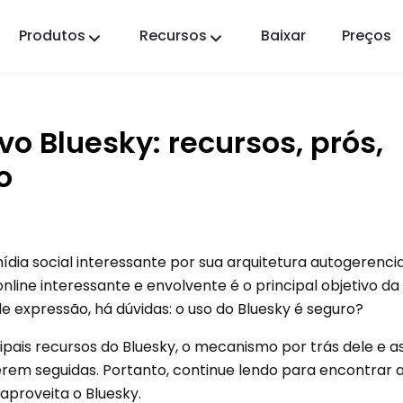
Produtos
Recursos
Baixar
Preços
FlashGet Kids
Um aplicativo de controle parental atencioso
para todos.
vo Bluesky: recursos, prós,
FlashGet Finder
o
A segurança anti-roubo do seu telefone, nossa
responsabilidade.
dia social interessante por sua arquitetura autogerenci
line interessante e envolvente é o principal objetivo da 
e expressão, há dúvidas: o uso do Bluesky é seguro?
ipais recursos do Bluesky, o mecanismo por trás dele e 
erem seguidas. Portanto, continue lendo para encontrar 
aproveita o Bluesky.