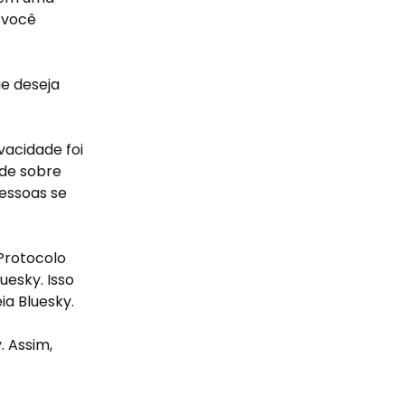
e você
e deseja
vacidade foi
ade sobre
essoas se
Protocolo
esky. Isso
ia Bluesky.
. Assim,