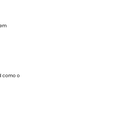
tem
ed como o
.